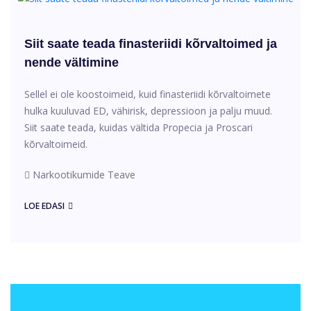
Siit saate teada finasteriidi kõrvaltoimed ja
nende vältimine
Sellel ei ole koostoimeid, kuid finasteriidi kõrvaltoimete
hulka kuuluvad ED, vähirisk, depressioon ja palju muud.
Siit saate teada, kuidas vältida Propecia ja Proscari
kõrvaltoimeid.
Narkootikumide Teave
LOE EDASI