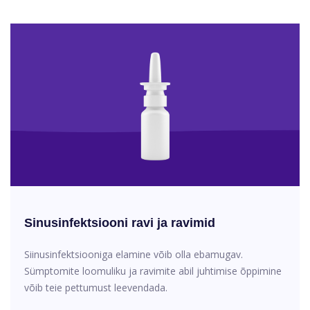
Sinusinfektsiooni ravi ja ravimid
Siinusinfektsiooniga elamine võib olla ebamugav.
Sümptomite loomuliku ja ravimite abil juhtimise õppimine
võib teie pettumust leevendada.