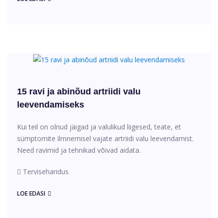
15 ravi ja abinõud artriidi valu
leevendamiseks
Kui teil on olnud jäigad ja valulikud liigesed, teate, et
sümptomite ilmnemisel vajate artriidi valu leevendamist.
Need ravimid ja tehnikad võivad aidata.
Terviseharidus
LOE EDASI