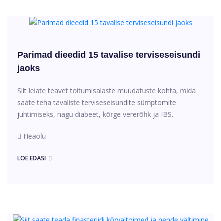
Parimad dieedid 15 tavalise terviseseisundi
jaoks
Siit leiate teavet toitumisalaste muudatuste kohta, mida
saate teha tavaliste terviseseisundite sümptomite
juhtimiseks, nagu diabeet, kõrge vererõhk ja IBS.
Heaolu
LOE EDASI