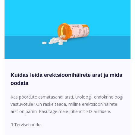
Kuidas leida erektsioonihäirete arst ja mida
oodata
Kas pöördute esmatasandi arsti, uroloogi, endokrinoloogi
vastuvõtule? On raske teada, milline erektsioonihäirete
arst on parim. Kasutage meie juhendit ED-arstidele.
Terviseharidus