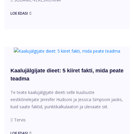
LOE EDASI
Kaalujälgijate dieet: 5 kiiret fakti, mida peate
teadma
Te teate kaalujälgijate dieeti selle kuulsuste
eestkõnelejate Jennifer Hudsoni ja Jessica Simpsoni jaoks,
kuid saate faktid, punktikalkulaatori ja ülevaate siit.
Tervis
LOE EDASI