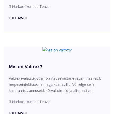
Narkootikumide Teave
LOE EDASI
Mis on Valtrex?
Valtrex (valatsükloviir) on viirusevastane ravim, mis ravib
herpeseinfektsioone, nagu külmavillid. Võrrelge selle
kasutamist, annuseid, kõrvaltoimeid ja alternatiive.
Narkootikumide Teave
LOE EDASI