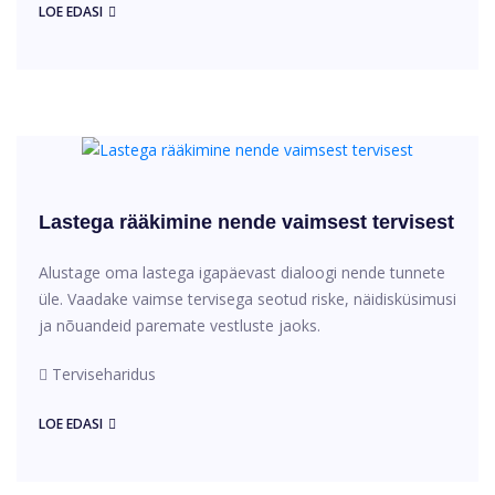
LOE EDASI
Lastega rääkimine nende vaimsest tervisest
Alustage oma lastega igapäevast dialoogi nende tunnete
üle. Vaadake vaimse tervisega seotud riske, näidisküsimusi
ja nõuandeid paremate vestluste jaoks.
Terviseharidus
LOE EDASI