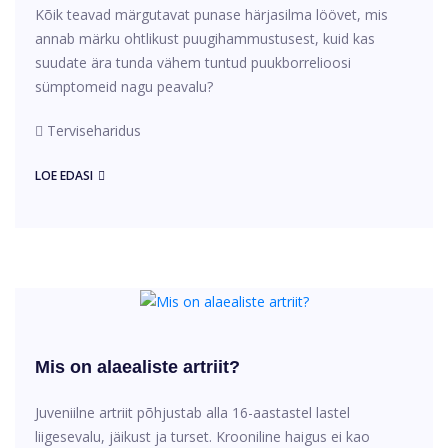
Kõik teavad märgutavat punase härjasilma löövet, mis
annab märku ohtlikust puugihammustusest, kuid kas
suudate ära tunda vähem tuntud puukborrelioosi
sümptomeid nagu peavalu?
Terviseharidus
LOE EDASI
Mis on alaealiste artriit?
Juveniilne artriit põhjustab alla 16-aastastel lastel
liigesevalu, jäikust ja turset. Krooniline haigus ei kao