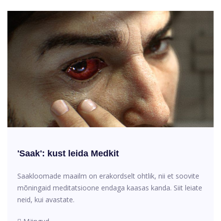
'Saak': kust leida Medkit
Saakloomade maailm on erakordselt ohtlik, nii et soovite
mõningaid meditatsioone endaga kaasas kanda. Siit leiate
neid, kui avastate.