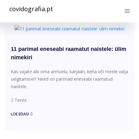
covidografia.pt
11 parimat eneseabi raamatut naistele: ülim
nimekiri
Kas vajate abi oma armuelu, karjääri, keha või meele välja
selgitamisel? Need on parimad eneseabi raamatud
naistele.
Tervis
LOE EDASI