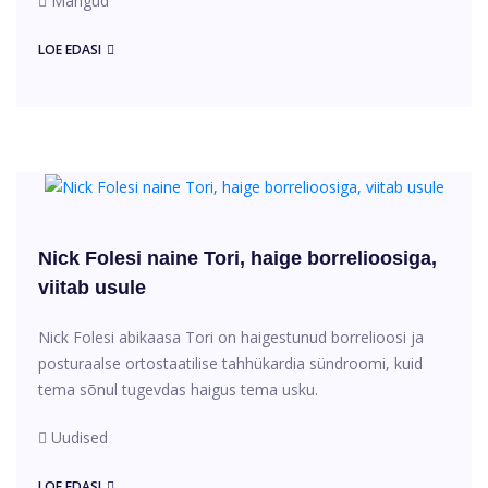
Mängud
LOE EDASI
Nick Folesi naine Tori, haige borrelioosiga,
viitab usule
Nick Folesi abikaasa Tori on haigestunud borrelioosi ja
posturaalse ortostaatilise tahhükardia sündroomi, kuid
tema sõnul tugevdas haigus tema usku.
Uudised
LOE EDASI