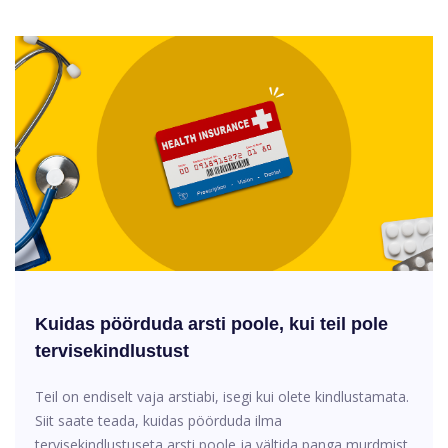
Kuidas pöörduda arsti poole, kui teil pole
tervisekindlustust
Teil on endiselt vaja arstiabi, isegi kui olete kindlustamata.
Siit saate teada, kuidas pöörduda ilma
tervisekindlustuseta arsti poole ja vältida panga murdmist.