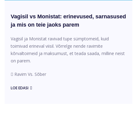
Vagisil vs Monistat: erinevused, sarnasused
ja mis on teie jaoks parem
Vagisil ja Monistat ravivad tupe sümptomeid, kuid
toimivad erineval viisil. Võrrelge nende ravimite
kõrvaltoimeid ja maksumust, et teada saada, milline neist
on parem.
Ravim Vs. Sõber
LOE EDASI