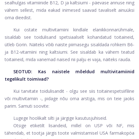
sealhulgas vitamiinide B12, D ja kaltsiumi - päevase annuse ning
vähem sellest, mida eakad inimesed saavad tavaliselt ainuüksi
oma dieedist.
Kui ostate multivitamiini kindlale elanikkonnarühmale,
sisaldab see toidulisand spetsiaalselt kohandatud toitaineid,
ütleb Gorin. Näiteks võib naiste piimasegu sisaldada rohkem B6-
ja B12-vitamiini ning kaltsiumi. See sisaldab ka vähem teatud
toitaineid, mida vanemad naised nii palju ei vaja, näiteks rauda.
SEOTUD:
Kas naistele mõeldud multivitamiinid
tegelikult toimivad?
Kui tarvitate toidulisandit - olgu see siis toitainespetsiifiline
või multivitamiin -, pidage nõu oma arstiga, mis on teie jaoks
parim. Samuti soovite:
Lugege hoolikalt silti ja järgige kasutusjuhiseid.
Otsige etiketilt lisandeid, millel on USP või NF, mis
tähendab, et tootja järgis toote valmistamisel USA farmakopöa