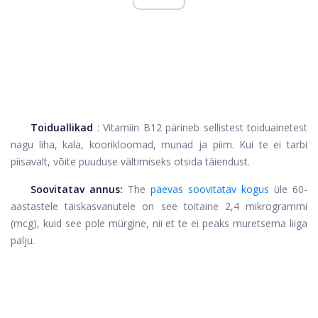
Toiduallikad
: Vitamiin B12 pärineb sellistest toiduainetest
nagu liha, kala, koorikloomad, munad ja piim. Kui te ei tarbi
piisavalt, võite puuduse vältimiseks otsida täiendust.
Soovitatav annus:
The
päevas soovitatav kogus
üle 60-
aastastele täiskasvanutele on see toitaine 2,4 mikrogrammi
(mcg), kuid see pole mürgine, nii et te ei peaks muretsema liiga
palju.