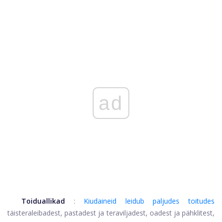
ad
Toiduallikad
:
Kiudaineid leidub paljudes toitudes
täisteraleibadest, pastadest ja teraviljadest, oadest ja pähklitest,