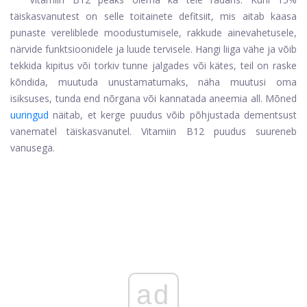
täiskasvanutest on selle toitainete defitsiit, mis aitab kaasa
punaste vereliblede moodustumisele, rakkude ainevahetusele,
närvide funktsioonidele ja luude tervisele. Hangi liiga vähe ja võib
tekkida kipitus või torkiv tunne jalgades või kätes, teil on raske
kõndida, muutuda unustamatumaks, näha muutusi oma
isiksuses, tunda end nõrgana või kannatada aneemia all. Mõned
uuringud
näitab, et kerge puudus võib põhjustada dementsust
vanematel täiskasvanutel. Vitamiin B12 puudus suureneb
vanusega.
ad