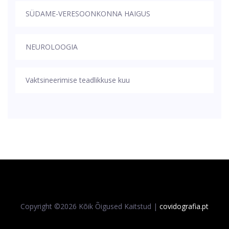
SÜDAME-VERESOONKONNA HAIGUS
NEUROLOOGIA
Vaktsineerimise teadlikkuse kuu
Copyright ©
2026 Kõik Õigused Kaitstud |
covidografia.pt