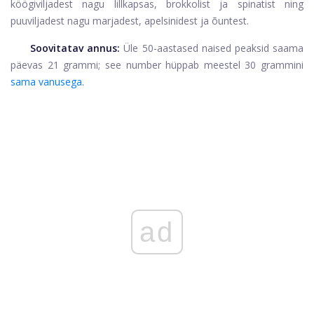
köögiviljadest nagu lillkapsas, brokkolist ja spinatist ning
puuviljadest nagu marjadest, apelsinidest ja õuntest.
Soovitatav annus:
Üle 50-aastased naised peaksid saama
päevas 21 grammi; see number hüppab meestel 30 grammini
sama vanusega.
ad