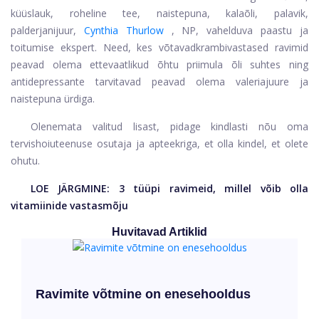
küüslauk, roheline tee, naistepuna, kalaõli, palavik,
palderjanijuur,
Cynthia Thurlow
, NP, vahelduva paastu ja
toitumise ekspert. Need, kes võtavad
krambivastased ravimid
peavad olema ettevaatlikud õhtu priimula õli suhtes ning
antidepressante tarvitavad peavad olema valeriajuure ja
naistepuna ürdiga.
Olenemata valitud lisast, pidage kindlasti nõu oma
tervishoiuteenuse osutaja ja apteekriga, et olla kindel, et olete
ohutu.
LOE JÄRGMINE:
3 tüüpi ravimeid, millel võib olla
vitamiinide vastasmõju
Huvitavad Artiklid
Ravimite võtmine on enesehooldus