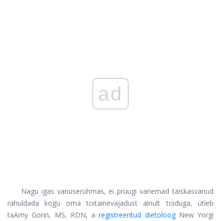
ad
Nagu igas vanuserühmas, ei pruugi vanemad täiskasvanud
rahuldada kogu oma toitainevajadust ainult toiduga, ütleb
ta
Amy Gorin, MS, RDN, a
registreeritud dietoloog
New Yorgi