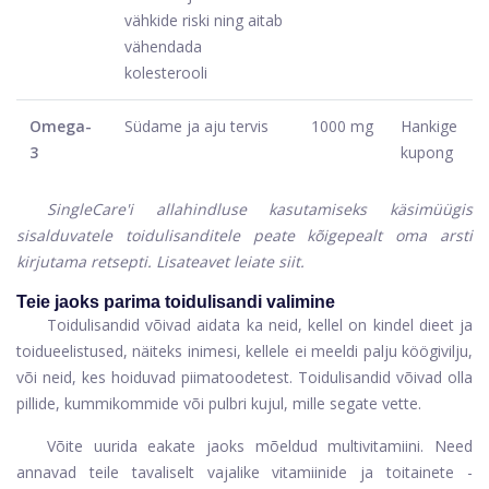
vähkide riski ning aitab
vähendada
kolesterooli
Omega-
Südame ja aju tervis
1000 mg
Hankige
3
kupong
SingleCare'i allahindluse kasutamiseks käsimüügis
sisalduvatele toidulisanditele peate kõigepealt oma arsti
kirjutama retsepti. Lisateavet leiate siit.
Teie jaoks parima toidulisandi valimine
Toidulisandid võivad aidata ka neid, kellel on kindel dieet ja
toidueelistused, näiteks inimesi, kellele ei meeldi palju köögivilju,
või neid, kes hoiduvad piimatoodetest. Toidulisandid võivad olla
pillide, kummikommide või pulbri kujul, mille segate vette.
Võite uurida eakate jaoks mõeldud multivitamiini. Need
annavad teile tavaliselt vajalike vitamiinide ja toitainete -