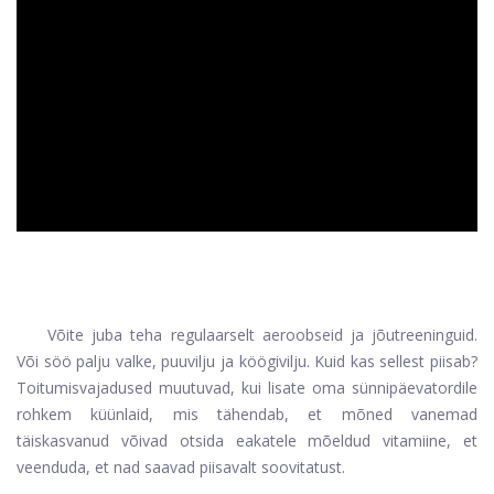
ad
Võite juba teha regulaarselt aeroobseid ja jõutreeninguid.
Või söö palju valke, puuvilju ja köögivilju. Kuid kas sellest piisab?
Toitumisvajadused muutuvad, kui lisate oma sünnipäevatordile
rohkem küünlaid, mis tähendab, et mõned vanemad
täiskasvanud võivad otsida eakatele mõeldud vitamiine, et
veenduda, et nad saavad piisavalt soovitatust.