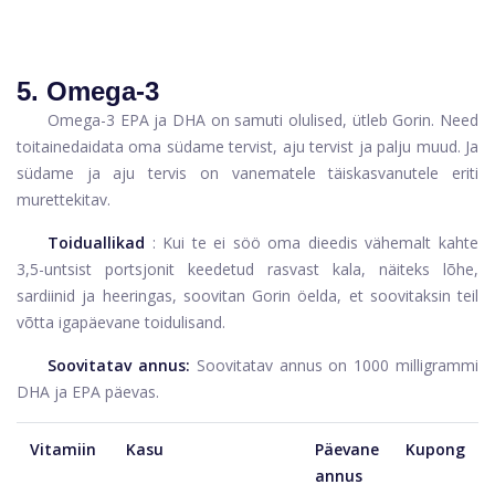
5. Omega-3
Omega-3 EPA ja DHA on samuti olulised, ütleb Gorin. Need
toitained
aidata oma südame tervist, aju tervist ja palju muud. Ja
südame ja aju tervis on vanematele täiskasvanutele eriti
murettekitav.
Toiduallikad
: Kui te ei söö oma dieedis vähemalt kahte
3,5-untsist portsjonit keedetud rasvast kala, näiteks lõhe,
sardiinid ja heeringas, soovitan Gorin öelda, et soovitaksin teil
võtta igapäevane toidulisand.
Soovitatav annus:
Soovitatav annus on 1000 milligrammi
DHA ja EPA päevas.
Vitamiin
Kasu
Päevane
Kupong
annus