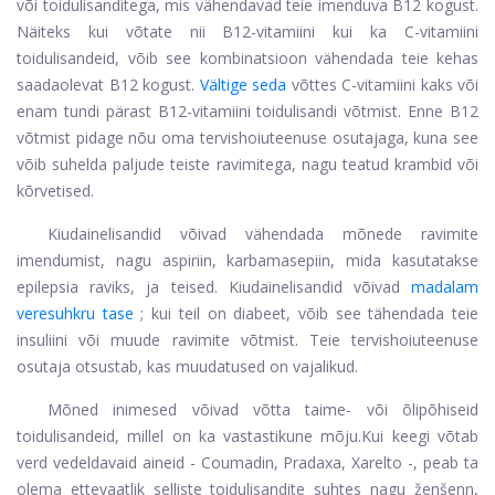
või toidulisanditega, mis vähendavad teie imenduva B12 kogust.
Näiteks kui võtate nii B12-vitamiini kui ka C-vitamiini
toidulisandeid, võib see kombinatsioon vähendada teie kehas
saadaolevat B12 kogust.
Vältige seda
võttes C-vitamiini kaks või
enam tundi pärast B12-vitamiini toidulisandi võtmist. Enne B12
võtmist pidage nõu oma tervishoiuteenuse osutajaga, kuna see
võib suhelda paljude teiste ravimitega, nagu teatud krambid või
kõrvetised.
Kiudainelisandid võivad vähendada mõnede ravimite
imendumist, nagu aspiriin, karbamasepiin, mida kasutatakse
epilepsia raviks, ja teised. Kiudainelisandid võivad
madalam
veresuhkru tase
; kui teil on diabeet, võib see tähendada teie
insuliini või muude ravimite võtmist. Teie tervishoiuteenuse
osutaja otsustab, kas muudatused on vajalikud.
Mõned inimesed võivad võtta taime- või õlipõhiseid
toidulisandeid, millel on ka vastastikune mõju.
Kui keegi võtab
verd vedeldavaid aineid - Coumadin, Pradaxa, Xarelto -, peab ta
olema ettevaatlik selliste toidulisandite suhtes nagu ženšenn,