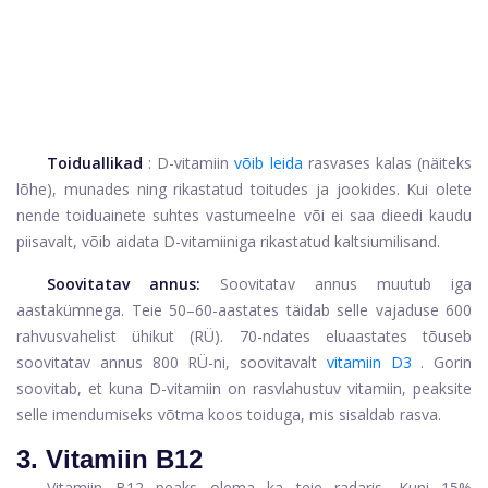
Toiduallikad
: D-vitamiin
võib leida
rasvases kalas (näiteks
lõhe), munades ning rikastatud toitudes ja jookides. Kui olete
nende toiduainete suhtes vastumeelne või ei saa dieedi kaudu
piisavalt, võib aidata D-vitamiiniga rikastatud kaltsiumilisand.
Soovitatav annus:
Soovitatav annus muutub iga
aastakümnega. Teie 50–60-aastates täidab selle vajaduse 600
rahvusvahelist ühikut (RÜ). 70-ndates eluaastates tõuseb
soovitatav annus 800 RÜ-ni, soovitavalt
vitamiin D3
. Gorin
soovitab, et kuna D-vitamiin on rasvlahustuv vitamiin, peaksite
selle imendumiseks võtma koos toiduga, mis sisaldab rasva.
3. Vitamiin B12
Vitamiin B12 peaks olema ka teie radaris. Kuni 15%