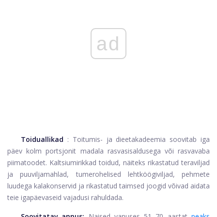
ad
Toiduallikad
: Toitumis- ja dieetakadeemia soovitab iga
päev kolm portsjonit madala rasvasisaldusega või rasvavaba
piimatoodet. Kaltsiumirikkad toidud, näiteks rikastatud teraviljad
ja puuviljamahlad, tumerohelised lehtköögiviljad, pehmete
luudega kalakonservid ja rikastatud taimsed joogid võivad aidata
teie igapäevaseid vajadusi rahuldada.
Soovitatav annus:
Naised vanuses 51–70 aastat
peaks