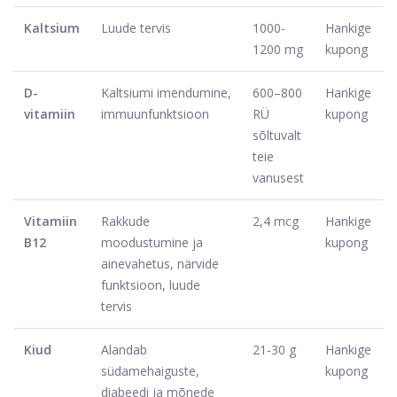
Kaltsium
Luude tervis
1000-
Hankige
1200 mg
kupong
D-
Kaltsiumi imendumine,
600–800
Hankige
vitamiin
immuunfunktsioon
RÜ
kupong
sõltuvalt
teie
vanusest
Vitamiin
Rakkude
2,4 mcg
Hankige
B12
moodustumine ja
kupong
ainevahetus, närvide
funktsioon, luude
tervis
Kiud
Alandab
21-30 g
Hankige
südamehaiguste,
kupong
diabeedi ja mõnede