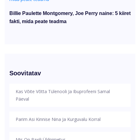
Billie Paulette Montgomery, Joe Perry naine: 5 kiiret
fakti, mida peate teadma
Soovitatav
Kas Võite Võtta Tülenooli Ja Ibuprofeeni Samal
Päeval
Parim Asi Kinnise Nina Ja Kurguvalu Korral
Mis On Paxili Üldnimetus