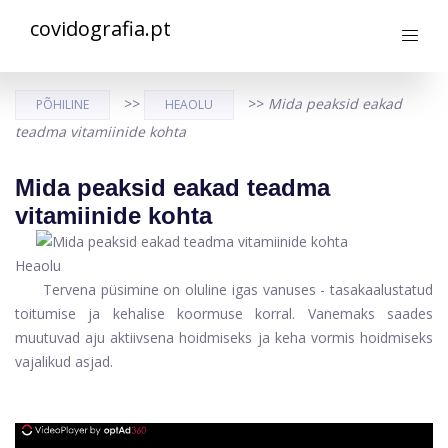
covidografia.pt
>>
>>
Mida peaksid eakad
PÕHILINE
HEAOLU
teadma vitamiinide kohta
Mida peaksid eakad teadma
vitamiinide kohta
Heaolu
Tervena püsimine on oluline igas vanuses - tasakaalustatud
toitumise ja kehalise koormuse korral. Vanemaks saades
muutuvad aju aktiivsena hoidmiseks ja keha vormis hoidmiseks
vajalikud asjad.