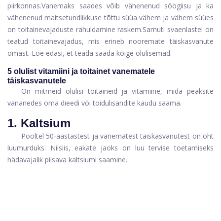
piirkonnas.
Vanemaks saades võib vähenenud söögiisu ja ka
vähenenud maitsetundlikkuse tõttu süüa vähem ja vähem süües
on toitainevajaduste rahuldamine raskem.
Samuti s
vaenlastel on
teatud toitainevajadus, mis erineb nooremate täiskasvanute
omast. Loe edasi, et teada saada kõige olulisemad.
5 olulist vitamiini ja toitainet vanematele
täiskasvanutele
On mitmeid olulisi toitaineid ja vitamiine, mida peaksite
vananedes oma dieedi või toidulisandite kaudu saama.
1. Kaltsium
Pooltel 50-aastastest ja vanematest täiskasvanutest on oht
luumurduks. Niisiis, eakate jaoks on luu tervise toetamiseks
hädavajalik piisava kaltsiumi saamine.