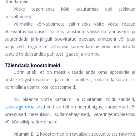
standardeid.
Võtke teadmiseks kõik kasutamise ajal tekkivad
kõrvaltoimed.
Võimalike kõrvaltoimete vältimiseks võite võtta teatud
ettevaatusabinõusid, näiteks alustada väiksema annusega ja
suurendada järk-järgult soovitatud päevase annuseni või juua
palju vett. Liiga kiire tarbimise suurendamine võib põhjustada
teatud toidulisandite puhitust, gaase ja krampe.
Täiendada koostoimeid
Gorin ütleb, et on mõistlik teada anda oma apteekrile ja
arstile kõigist ravimitest ja toidulisanditest, mida te kasutate, et
kontrollida võimalikke koostoimeid.
Kui plaanite võtta kaltsiumi ja D-vitamiini toidulisandeid,
teavitage oma arsti
eriti kui teil on neeruhaigus, varasemad või
praegused neerukivid, südamehaigused, vereringeprobleemid
või kõrvalkilpnäärme häire.
Vitamiin B12 koostoimed on tavaliselt seotud teiste ravimite