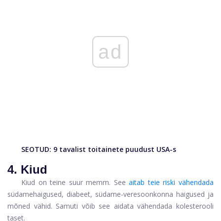
ad
SEOTUD:
9 tavalist toitainete puudust USA-s
4. Kiud
Kiud on teine ​​suur memm. See
aitab teie riski vähendada
südamehaigused, diabeet, südame-veresoonkonna haigused ja
mõned vähid. Samuti võib see aidata vähendada kolesterooli
taset.