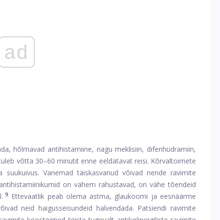
ad
a, hõlmavad antihistamiine, nagu meklisiin, difenhüdramiin,
uleb võtta 30–60 minutit enne eeldatavat reisi. Kõrvaltoimete
a suukuivus. Vanemad täiskasvanud võivad nende ravimite
 antihistamiinikumid on vähem rahustavad, on vähe tõendeid
9
.
Ettevaatlik peab olema astma, glaukoomi ja eesnäärme
õivad neid haigusseisundeid halvendada. Patsiendi ravimite
vimite koostoimed teiste tugevalt antikolinergiliste ravimite