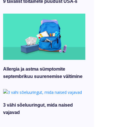
9 tavalist toitainete puudust USA-s
Allergia ja astma sümptomite
septembrikuu suurenemise vältimine
3 vähi sõeluuringut, mida naised
vajavad