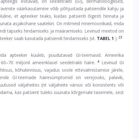
teegis esitavad, on seedetrakti (GI), dermatoloogilised,
vimite väärkasutamine võib põhjustada patsiendile kahju ja
uline, et apteeker teaks, kuidas patsienti õigesti hinnata ja
l suunata asjakohane saatekiri. On mitmeid mnemoonikaid, mida
endi täpseks hindamiseks ja määramiseks. Levinud meetod on
23
eker saab kasutada patsiendi hindamiseks (vt.
TABEL 1
).
a apteeker kuuleb, puudutavad GI-teemasid. Ameerika
4
0–70 miljonil ameeriklasel seedetrakti häire.
Levinud GI
tisus, kõhukinnisus, vajadus soole ettevalmistamise järele,
Nende GI-teemade häiresümptomid on verejooks, palavik,
uutused väljaheites (nt väljaheite värvus või konsistents või
ndama, kas patsient tuleks suunata kõrgemale tasemele, sest