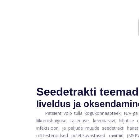
Seedetrakti teemad
Iiveldus ja oksendamin
Patsient võib tulla kogukonnaapteeki N/V-ga
liikumishaiguse, raseduse, keemiaravi, hiljutise 
infektsiooni ja paljude muude seedetrakti häir
mittesteroidsed põletikuvastased ravimid (MSPV