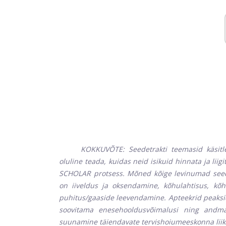
KOKKUVÕTE: Seedetrakti teemasid käsitle
oluline teada, kuidas neid isikuid hinnata ja lii
SCHOLAR protsess. Mõned kõige levinumad seed
on iiveldus ja oksendamine, kõhulahtisus, kõhu
puhitus/gaaside leevendamine. Apteekrid peaks
soovitama enesehooldusvõimalusi ning andma 
suunamine täiendavate tervishoiumeeskonna liik