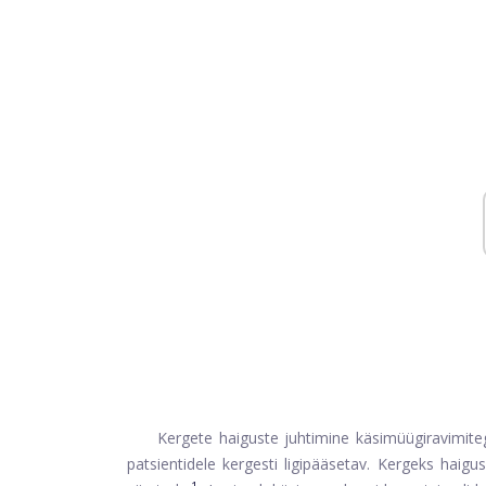
Kergete haiguste juhtimine käsimüügiravimiteg
patsientidele kergesti ligipääsetav. Kergeks haigu
1