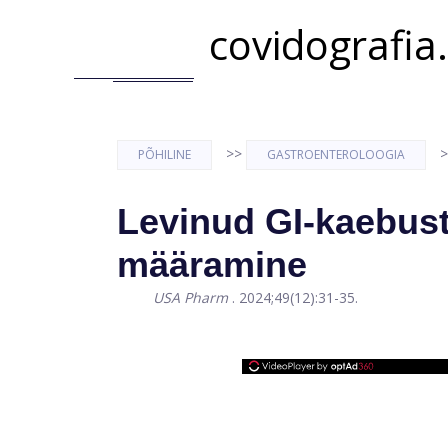
covidografia
>>
>
PÕHILINE
GASTROENTEROLOOGIA
Levinud GI-kaebust
määramine
USA Pharm
. 2024;49(12):31-35.