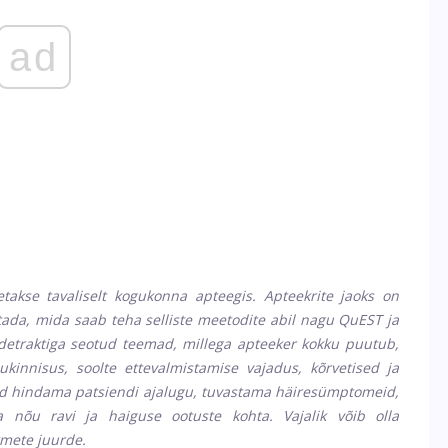
ad
takse tavaliselt kogukonna apteegis. Apteekrite jaoks on
gitada, mida saab teha selliste meetodite abil nagu QuEST ja
etraktiga seotud teemad, millega apteeker kokku puutub,
kinnisus, soolte ettevalmistamise vajadus, kõrvetised ja
id hindama patsiendi ajalugu, tuvastama häiresümptomeid,
nõu ravi ja haiguse ootuste kohta. Vajalik võib olla
mete juurde.