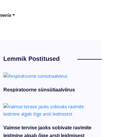
gooria
Lemmik Postitused
Respiratoorne sünsütiaalviirus
Vaimse tervise jaoks sobivate ravimite
leidmine algab õige arsti leidmisest