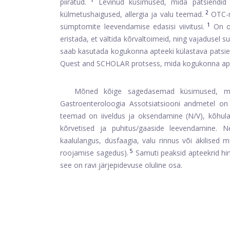
piiratud.
Levinud küsimused, mida patsiendid ap
2
külmetushaigused, allergia ja valu teemad.
OTC-ra
1
sümptomite leevendamise edasisi viivitusi.
On ol
eristada, et vältida kõrvaltoimeid, ning vajaduse
saab kasutada kogukonna apteeki külastava patsi
Quest and SCHOLAR protsess, mida kogukonna apte
Mõned kõige sagedasemad küsimused, mid
Gastroenteroloogia Assotsiatsiooni andmetel on 6
teemad on iiveldus ja oksendamine (N/V), kõhulah
kõrvetised ja puhitus/gaaside leevendamine. 
kaalulangus, düsfaagia, valu rinnus või äkilised m
5
roojamise sagedus).
Samuti peaksid apteekrid hi
see on ravi järjepidevuse oluline osa.