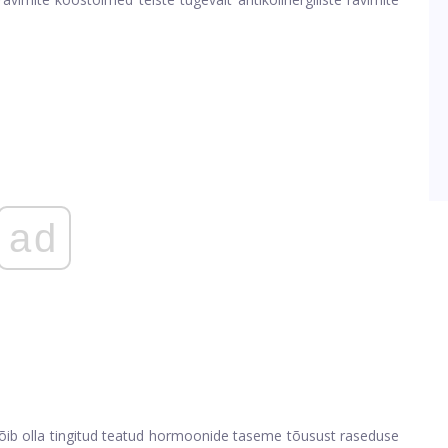
ad
õib olla tingitud teatud hormoonide taseme tõusust raseduse