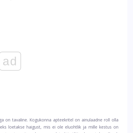
ad
a on tavaline. Kogukonna apteekritel on ainulaadne roll olla
seks loetakse haigust, mis ei ole eluohtlik ja mille kestus on