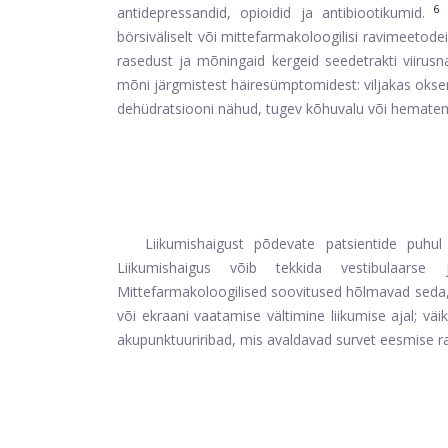
6
antidepressandid, opioidid ja antibiootikumid.
Ü
börsiväliselt või mittefarmakoloogilisi ravimeetod
rasedust ja mõningaid kergeid seedetrakti viirusn
mõni järgmistest häiresümptomidest: viljakas oks
dehüdratsiooni nähud, tugev kõhuvalu või hemate
Liikumishaigust põdevate patsientide puh
Liikumishaigus võib tekkida vestibulaarse
Mittefarmakoloogilised soovitused hõlmavad seda, 
või ekraani vaatamise vältimine liikumise ajal; väik
akupunktuuriribad, mis avaldavad survet eesmise r