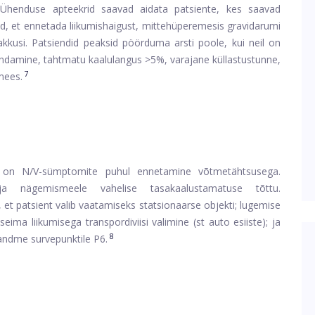
henduse apteekrid saavad aidata patsiente, kes saavad
eid, et ennetada liikumishaigust, mittehüperemesis gravidarumi
akkusi. Patsiendid peaksid pöörduma arsti poole, kui neil on
endamine, tahtmatu kaalulangus >5%, varajane küllastustunne,
7
mees.
ul on N/V-sümptomite puhul ennetamine võtmetähtsusega.
 ja nägemismeele vahelise tasakaalustamatuse tõttu.
et patsient valib vaatamiseks statsionaarse objekti; lugemise
seima liikumisega transpordiviisi valimine (st auto esiiste); ja
8
andme survepunktile P6.