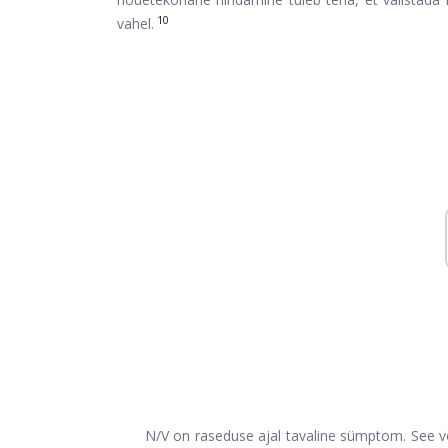
10
vahel.
N/V on raseduse ajal tavaline sümptom. See v