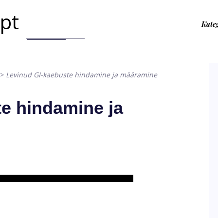
.pt
Kate
>
Levinud GI-kaebuste hindamine ja määramine
e hindamine ja