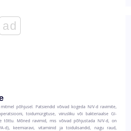
ad
e
 mitmel põhjusel. Patsiendid võivad kogeda N/V-d ravimite,
operatsiooni, toidumürgituse, viirusliku või bakteriaalse GI-
ete tõttu. Mõned ravimid, mis võivad põhjustada N/V-d, on
A-d), keemiaravi, vitamiinid ja toidulisandid, nagu raud,