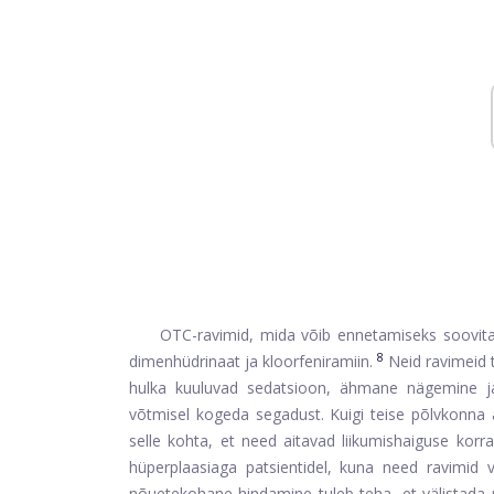
OTC-ravimid, mida võib ennetamiseks soovitad
8
dimenhüdrinaat ja kloorfeniramiin.
Neid ravimeid t
hulka kuuluvad sedatsioon, ähmane nägemine j
võtmisel kogeda segadust. Kuigi teise põlvkonna
selle kohta, et need aitavad liikumishaiguse korral
hüperplaasiaga patsientidel, kuna need ravimid v
nõuetekohane hindamine tuleb teha, et välistada ra