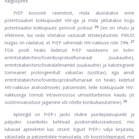
haigusjuhte.
PrEP koosneb ravimitest, mida alustatakse enne
potentsiaalset kokkupuudet HIV-iga ja mida jätkatakse kogu
26
potentsiaalse kokkupuute perioodi jooksul.
See on ohutu ja
efektiivne, kui seda võetakse vastavalt ettekirjutustele. PWUD
27
hulgas on näidatud, et PrEP vähendab HIV-nakkuse riski 74%.
FDA poolt heaks kiidetud PrEP raviskeemi on kolm:
emtritsitabiin/tenofoviirdisoproksiilfumaraat (suukaudne),
emtritsitabiin/tenofoviiralafenamiid (suukaudne) ja kabotegraviir
toimeainet prolongeeritult vabastav (süstitav); aga ainult
emtritsitabiin/tenofoviirdisoproksiilfumaraat on heaks kiidetud
HIV-nakkuse ärahoidmiseks patsientidel, kelle kokkupuude HIV-
nakkusega toimub intravenoosse uimastitarbimise kaudu (st
26
süstimisvarustuse jagamine või nõelte korduvkasutamine).
Apteegid on PrEP-i jaoks oluline juurdepääsupunkt ja
paljudes osariikides kehtivad püsikorraldusseadused, mis
lubavad apteekritel kas otsest õigust PrEP-i välja kirjutada,
väljastada ja patsientidele manustada, või koostöölepingud, mis