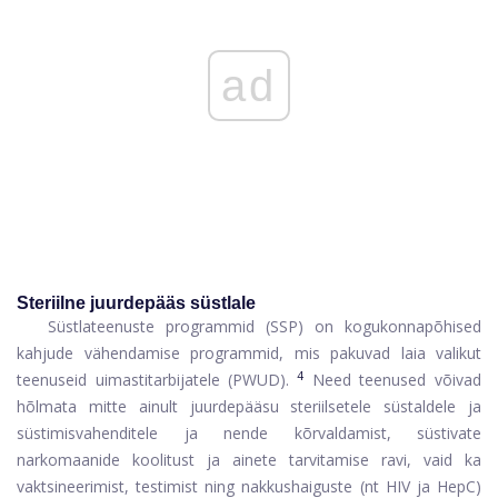
ad
Steriilne juurdepääs süstlale
Süstlateenuste programmid (SSP) on kogukonnapõhised
kahjude vähendamise programmid, mis pakuvad laia valikut
4
teenuseid uimastitarbijatele (PWUD).
Need teenused võivad
hõlmata mitte ainult juurdepääsu steriilsetele süstaldele ja
süstimisvahenditele ja nende kõrvaldamist, süstivate
narkomaanide koolitust ja ainete tarvitamise ravi, vaid ka
vaktsineerimist, testimist ning nakkushaiguste (nt HIV ja HepC)