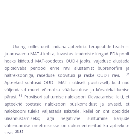
Uuring, milles uuriti Indiana apteekrite terapeutide teadmisi
ja arusaamu MAT-i kohta, tuvastas teadmiste lüngad FDA poolt
heaks kiidetud MAT-toodetes OUD-i jaoks, vajaduse alustada
opioidivaba perioodi enne ravi alustamist buprenorfiini ja
31
naltreksooniga, raseduse soovitusi ja raske OUD-i ravi. .
Apteekrid suhtusid OUD-i MAT-i üldiselt positiivselt, kuid nad
väljendasid muret võimaliku väärkasutuse ja kõrvalekaldumise
31
pärast.
Proviisori suhtumise naloksooni ülevaatamisel leiti, et
apteekrid toetasid naloksooni püsikorraldust ja arvasid, et
naloksooni tuleks väljastada isikutele, kellel on oht opioidide
üleannustamiseks; aga negatiivne suhtumine kahjude
vähendamise meetmetesse on dokumenteeritud ka apteekrite
23.32
seas.