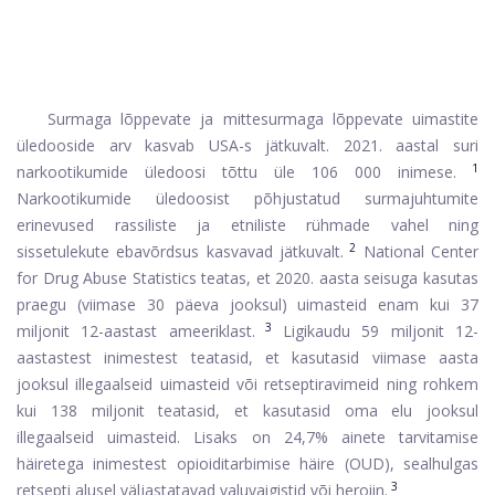
Surmaga lõppevate ja mittesurmaga lõppevate uimastite
üledooside arv kasvab USA-s jätkuvalt. 2021. aastal suri
1
narkootikumide üledoosi tõttu üle 106 000 inimese.
Narkootikumide üledoosist põhjustatud surmajuhtumite
erinevused rassiliste ja etniliste rühmade vahel ning
2
sissetulekute ebavõrdsus kasvavad jätkuvalt.
National Center
for Drug Abuse Statistics teatas, et 2020. aasta seisuga kasutas
praegu (viimase 30 päeva jooksul) uimasteid enam kui 37
3
miljonit 12-aastast ameeriklast.
Ligikaudu 59 miljonit 12-
aastastest inimestest teatasid, et kasutasid viimase aasta
jooksul illegaalseid uimasteid või retseptiravimeid ning rohkem
kui 138 miljonit teatasid, et kasutasid oma elu jooksul
illegaalseid uimasteid. Lisaks on 24,7% ainete tarvitamise
häiretega inimestest opioiditarbimise häire (OUD), sealhulgas
3
retsepti alusel väljastatavad valuvaigistid või heroiin.