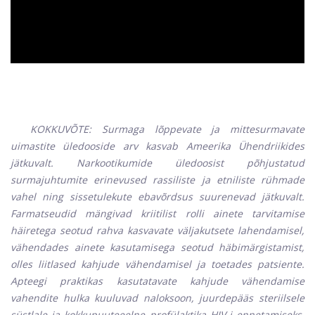
KOKKUVÕTE: Surmaga lõppevate ja mittesurmavate
uimastite üledooside arv kasvab Ameerika Ühendriikides
jätkuvalt. Narkootikumide üledoosist põhjustatud
surmajuhtumite erinevused rassiliste ja etniliste rühmade
vahel ning sissetulekute ebavõrdsus suurenevad jätkuvalt.
Farmatseudid mängivad kriitilist rolli ainete tarvitamise
häiretega seotud rahva kasvavate väljakutsete lahendamisel,
vähendades ainete kasutamisega seotud häbimärgistamist,
olles liitlased kahjude vähendamisel ja toetades patsiente.
Apteegi praktikas kasutatavate kahjude vähendamise
vahendite hulka kuuluvad naloksoon, juurdepääs steriilsele
süstlale ja kokkupuuteeelne profülaktika HIV-i ennetamiseks.