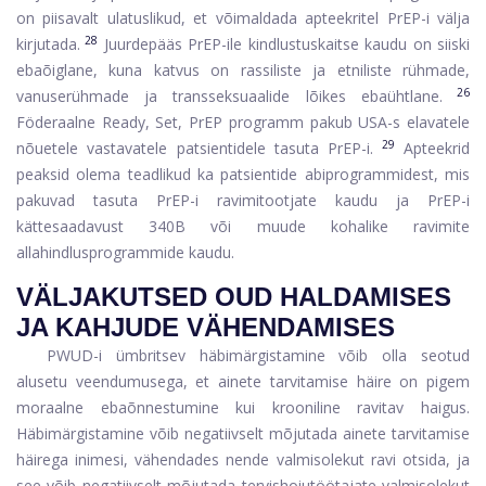
on piisavalt ulatuslikud, et võimaldada apteekritel PrEP-i välja
28
kirjutada.
Juurdepääs PrEP-ile kindlustuskaitse kaudu on siiski
ebaõiglane, kuna katvus on rassiliste ja etniliste rühmade,
26
vanuserühmade ja transseksuaalide lõikes ebaühtlane.
Föderaalne Ready, Set, PrEP programm pakub USA-s elavatele
29
nõuetele vastavatele patsientidele tasuta PrEP-i.
Apteekrid
peaksid olema teadlikud ka patsientide abiprogrammidest, mis
pakuvad tasuta PrEP-i ravimitootjate kaudu ja PrEP-i
kättesaadavust 340B või muude kohalike ravimite
allahindlusprogrammide kaudu.
VÄLJAKUTSED OUD HALDAMISES
JA KAHJUDE VÄHENDAMISES
PWUD-i ümbritsev häbimärgistamine võib olla seotud
alusetu veendumusega, et ainete tarvitamise häire on pigem
moraalne ebaõnnestumine kui krooniline ravitav haigus.
Häbimärgistamine võib negatiivselt mõjutada ainete tarvitamise
häirega inimesi, vähendades nende valmisolekut ravi otsida, ja
see võib negatiivselt mõjutada tervishoiutöötajate valmisolekut