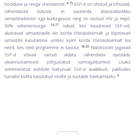
4.15
hoolduse ja raviga ühendamist.
SSP-d on ohutud ja tõhusad,
vähendavad kulusid, ei suurenda ebaseaduslikku
uimastitarbimist ega kuritegevust ning on seotud HIV ja HepC
16,17
50% vähenemisega.
Isikud, kes kasutavad SSP-sid,
alustavad uimastiravile viis korda tõenäolisemalt ja lõpetavad
uimastite kasutamise umbes kolm korda tõenäolisemalt kui
18-20
need, kes neid programme ei kasuta.
Naloksooni jagavad
SSP-d võivad samuti aidata vähendada opioidide
üleannustamisest põhjustatud surmajuhtumeid. Lisaks
eelnimetatud eelistele kaitsevad SSP-d avalikkust, pakkudes
4
turvalist kohta kasutatud nõelte ja süstalde hävitamiseks.