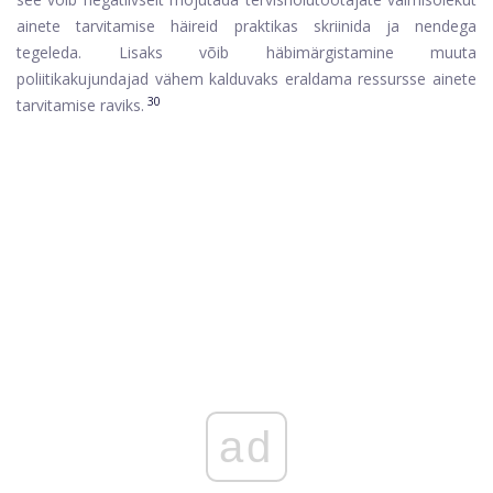
ainete tarvitamise häireid praktikas skriinida ja nendega
tegeleda. Lisaks võib häbimärgistamine muuta
poliitikakujundajad vähem kalduvaks eraldama ressursse ainete
30
tarvitamise raviks.
ad