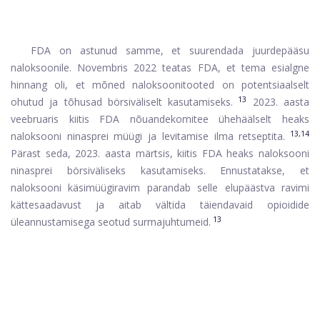
FDA on astunud samme, et suurendada juurdepääsu
naloksoonile. Novembris 2022 teatas FDA, et tema esialgne
hinnang oli, et mõned naloksoonitooted on potentsiaalselt
13
ohutud ja tõhusad börsiväliselt kasutamiseks.
2023. aasta
veebruaris kiitis FDA nõuandekomitee ühehäälselt heaks
13,14
naloksooni ninasprei müügi ja levitamise ilma retseptita.
Pärast seda, 2023. aasta märtsis, kiitis FDA heaks naloksooni
ninasprei börsiväliseks kasutamiseks. Ennustatakse, et
naloksooni käsimüügiravim parandab selle elupäästva ravimi
kättesaadavust ja aitab vältida täiendavaid opioidide
13
üleannustamisega seotud surmajuhtumeid.