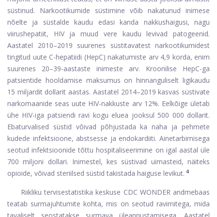
süstinud. Narkootikumide süstimine võib nakatunud inimese
nõelte ja süstalde kaudu edasi kanda nakkushaigusi, nagu
viirushepatiit, HIV ja muud vere kaudu levivad patogeenid.
Aastatel 2010–2019 suurenes süstitavatest narkootikumidest
tingitud uute C-hepatiidi (HepC) nakatumiste arv 4,9 korda, enim
suurenes 20–39-aastaste inimeste arv. Kroonilise HepC-ga
patsientide hooldamise maksumus on hinnanguliselt ligikaudu
15 miljardit dollarit aastas. Aastatel 2014–2019 kasvas süstivate
narkomaanide seas uute HIV-nakkuste arv 12%. Eelkõige ületab
ühe HIV-iga patsiendi ravi kogu eluea jooksul 500 000 dollarit.
Ebaturvalised süstid võivad põhjustada ka naha ja pehmete
kudede infektsioone, abstsesse ja endokardiiti. Ainetarbimisega
seotud infektsioonide tõttu hospitaliseerimine on igal aastal üle
700 miljoni dollari. Inimestel, kes süstivad uimasteid, näiteks
4
opioide, võivad steriilsed süstid takistada haiguse levikut.
Riikliku tervisestatistika keskuse CDC WONDER andmebaas
teatab surmajuhtumite kohta, mis on seotud ravimitega, mida
tavaliselt seostatakse surmava üleannustamisega. Aastatel