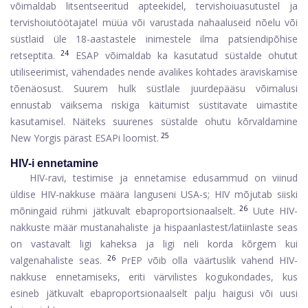
võimaldab litsentseeritud apteekidel, tervishoiuasutustel ja
tervishoiutöötajatel müüa või varustada nahaaluseid nõelu või
süstlaid üle 18-aastastele inimestele ilma patsiendipõhise
24
retseptita.
ESAP võimaldab ka kasutatud süstalde ohutut
utiliseerimist, vähendades nende avalikes kohtades äraviskamise
tõenäosust. Suurem hulk süstlale juurdepääsu võimalusi
ennustab väiksema riskiga käitumist süstitavate uimastite
kasutamisel. Näiteks suurenes süstalde ohutu kõrvaldamine
25
New Yorgis pärast ESAPi loomist.
HIV-i ennetamine
HIV-ravi, testimise ja ennetamise edusammud on viinud
üldise HIV-nakkuse määra languseni USA-s; HIV mõjutab siiski
26
mõningaid rühmi jätkuvalt ebaproportsionaalselt.
Uute HIV-
nakkuste määr mustanahaliste ja hispaanlastest/latiinlaste seas
on vastavalt ligi kaheksa ja ligi neli korda kõrgem kui
26
valgenahaliste seas.
PrEP võib olla väärtuslik vahend HIV-
nakkuse ennetamiseks, eriti värvilistes kogukondades, kus
esineb jätkuvalt ebaproportsionaalselt palju haigusi või uusi