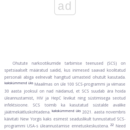
ad
Ohutute narkootikumide tarbimise teenused (SCS) on
spetsiaalselt määratud saidid, kus inimesed saavad koolitatud
personali abiga eelnevalt hangitud uimasteid ohutult kasutada.
kakskümmend üks
Maailmas on üle 100 SCS-programmi ja viimase
30 aasta jooksul on nad näidanud, et SCS suudab ära hoida
üleannustamist, HIV ja HepC levikut ning süstimisega seotud
infektsioone. SCS toimib ka kasutatud süstalde avalike
kakskümmend üks
jäätmekäitluskohtadena.
2021. aasta novembris
käivitati New Yorgis kaks esimest seaduslikult tunnustatud SCS-
22
programmi USA-s üleannustamise ennetuskeskustena.
Need