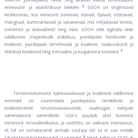
5
erinevuste ja ebavõrdsuse tekkele.
SDOH on tingimused
keskkonnas, kus inimesed sünnivad, elavad, õpivad, töötavad,
mängivad, kummardavad ja vananevad, mis mõjutavad tervist,
toimimist ja elukvaliteeti ning riske. SDOH võib liigitada viide
valdkonda: majanduslik stabiilsus, juurdepääs haridusele ja
kvaliteet, juurdepääs tervishoiule ja kvaliteet, naabruskond ja
5
ehitatud keskkond ning sotsiaalne ja kogukonna kontekst.
Tervishoiuteenuste kättesaadavuse ja kvaliteedi valdkonna
eesmärk on suurendada juurdepääsu terviklikele ja
kvaliteetsetele tervishoiuteenustele, sealhulgas kahjude
vähendamise vahenditele. USA-s puudub ühel kümnest
inimesest tervisekindlustus ja seetõttu on väiksem tõenäosus,
et tal on esmatasandi arstiabi osutaja või ta ei saa endale
6
lubada tervishoiuteenuseid ja ravimeid.
Need, kellel on OUD, ei