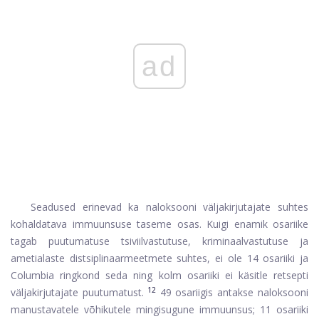
ad
Seadused erinevad ka naloksooni väljakirjutajate suhtes
kohaldatava immuunsuse taseme osas. Kuigi enamik osariike
tagab puutumatuse tsiviilvastutuse, kriminaalvastutuse ja
ametialaste distsiplinaarmeetmete suhtes, ei ole 14 osariiki ja
Columbia ringkond seda ning kolm osariiki ei käsitle retsepti
12
väljakirjutajate puutumatust.
49 osariigis antakse naloksooni
manustavatele võhikutele mingisugune immuunsus; 11 osariiki