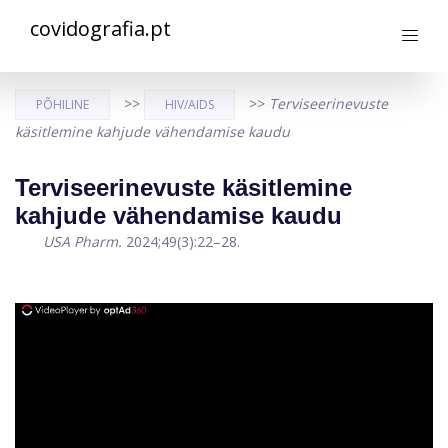
covidografia.pt
>>
>>
Terviseerinevuste
PÕHILINE
HIV/AIDS
käsitlemine kahjude vähendamise kaudu
Terviseerinevuste käsitlemine
kahjude vähendamise kaudu
USA Pharm.
2024;49(3):22–28.
ad