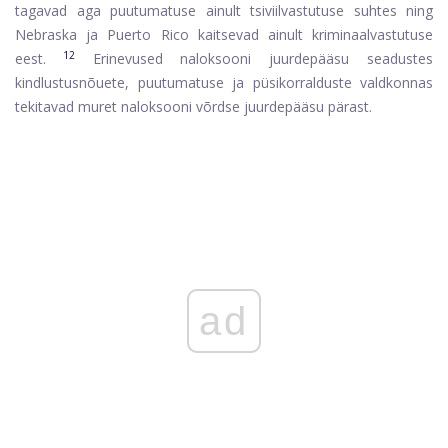
tagavad aga puutumatuse ainult tsiviilvastutuse suhtes ning
Nebraska ja Puerto Rico kaitsevad ainult kriminaalvastutuse
12
eest.
Erinevused naloksooni juurdepääsu seadustes
kindlustusnõuete, puutumatuse ja püsikorralduste valdkonnas
tekitavad muret naloksooni võrdse juurdepääsu pärast.
ad