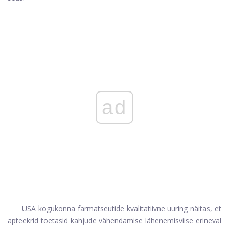
ad
USA kogukonna farmatseutide kvalitatiivne uuring näitas, et
apteekrid toetasid kahjude vähendamise lähenemisviise erineval