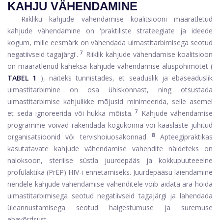
KAHJU VÄHENDAMINE
Riikliku kahjude vähendamise koalitsiooni määratletud
kahjude vähendamine on 'praktiliste strateegiate ja ideede
kogum, mille eesmärk on vähendada uimastitarbimisega seotud
7
negatiivseid tagajärgi'.
Riiklik kahjude vähendamise koalitsioon
on määratlenud kaheksa kahjude vähendamise aluspõhimõtet (
TABEL 1
), näiteks tunnistades, et seaduslik ja ebaseaduslik
uimastitarbimine on osa ühiskonnast, ning otsustada
uimastitarbimise kahjulikke mõjusid minimeerida, selle asemel
7
et seda ignoreerida või hukka mõista.
Kahjude vähendamise
programme võivad rakendada kogukonna või kaaslaste juhitud
8
organisatsioonid või tervishoiuosakonnad.
Apteegipraktikas
kasutatavate kahjude vähendamise vahendite näideteks on
naloksoon, steriilse süstla juurdepääs ja kokkupuuteeelne
profülaktika (PrEP) HIV-i ennetamiseks. Juurdepääsu laiendamine
nendele kahjude vähendamise vahenditele võib aidata ära hoida
uimastitarbimisega seotud negatiivseid tagajärgi ja lahendada
üleannustamisega seotud haigestumuse ja suremuse
ebavõrdsust.