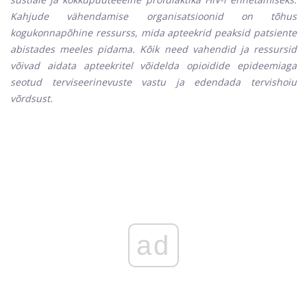
Kahjude vähendamise organisatsioonid on tõhus
kogukonnapõhine ressurss, mida apteekrid peaksid patsiente
abistades meeles pidama. Kõik need vahendid ja ressursid
võivad aidata apteekritel võidelda opioidide epideemiaga
seotud terviseerinevuste vastu ja edendada tervishoiu
võrdsust.
ad