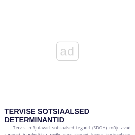
ad
TERVISE SOTSIAALSED
DETERMINANTID
Tervist mõjutavad sotsiaalsed tegurid (SDOH) mõjutavad
suuresti juurdepääsu ravile ning aitavad kaasa tervisealaste