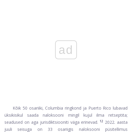
ad
Kõik 50 osariiki, Columbia ringkond ja Puerto Rico lubavad
üksikisikul saada naloksooni mingil kujul ilma retseptita;
12
seadused on aga jurisdiktsiooniti väga erinevad.
2022. aasta
juuli seisuga on 33 osariigis naloksooni püsitellimus