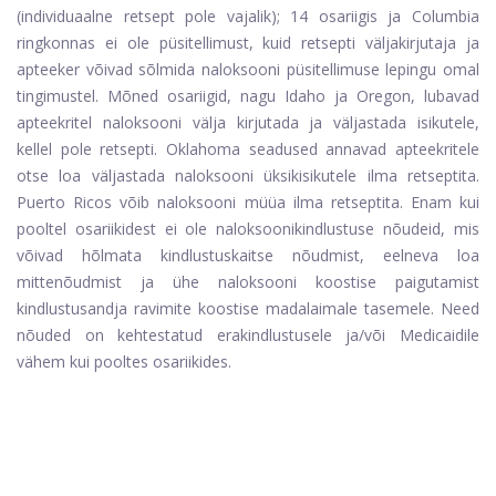
(individuaalne retsept pole vajalik); 14 osariigis ja Columbia
ringkonnas ei ole püsitellimust, kuid retsepti väljakirjutaja ja
apteeker võivad sõlmida naloksooni püsitellimuse lepingu omal
tingimustel. Mõned osariigid, nagu Idaho ja Oregon, lubavad
apteekritel naloksooni välja kirjutada ja väljastada isikutele,
kellel pole retsepti. Oklahoma seadused annavad apteekritele
otse loa väljastada naloksooni üksikisikutele ilma retseptita.
Puerto Ricos võib naloksooni müüa ilma retseptita. Enam kui
pooltel osariikidest ei ole naloksoonikindlustuse nõudeid, mis
võivad hõlmata kindlustuskaitse nõudmist, eelneva loa
mittenõudmist ja ühe naloksooni koostise paigutamist
kindlustusandja ravimite koostise madalaimale tasemele. Need
nõuded on kehtestatud erakindlustusele ja/või Medicaidile
vähem kui pooltes osariikides.