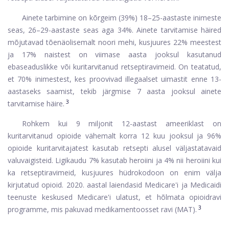
Ainete tarbimine on kõrgeim (39%) 18–25-aastaste inimeste
seas, 26–29-aastaste seas aga 34%. Ainete tarvitamise häired
mõjutavad tõenäolisemalt noori mehi, kusjuures 22% meestest
ja 17% naistest on viimase aasta jooksul kasutanud
ebaseaduslikke või kuritarvitanud retseptiravimeid. On teatatud,
et 70% inimestest, kes proovivad illegaalset uimastit enne 13-
aastaseks saamist, tekib järgmise 7 aasta jooksul ainete
3
tarvitamise häire.
Rohkem kui 9 miljonit 12-aastast ameeriklast on
kuritarvitanud opioide vähemalt korra 12 kuu jooksul ja 96%
opioide kuritarvitajatest kasutab retsepti alusel väljastatavaid
valuvaigisteid. Ligikaudu 7% kasutab heroiini ja 4% nii heroiini kui
ka retseptiravimeid, kusjuures hüdrokodoon on enim välja
kirjutatud opioid. 2020. aastal laiendasid Medicare'i ja Medicaidi
teenuste keskused Medicare'i ulatust, et hõlmata opioidravi
3
programme, mis pakuvad medikamentoosset ravi (MAT).