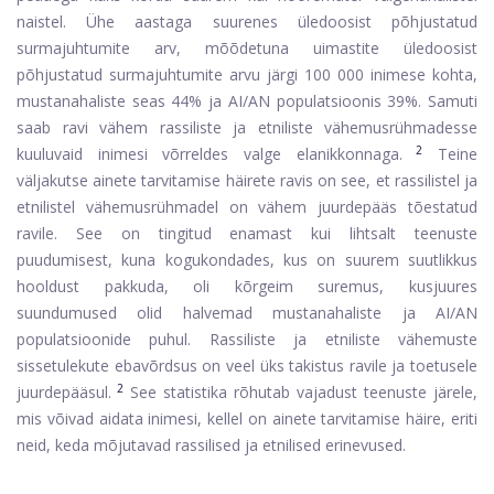
naistel. Ühe aastaga suurenes üledoosist põhjustatud
surmajuhtumite arv, mõõdetuna uimastite üledoosist
põhjustatud surmajuhtumite arvu järgi 100 000 inimese kohta,
mustanahaliste seas 44% ja AI/AN populatsioonis 39%. Samuti
saab ravi vähem rassiliste ja etniliste vähemusrühmadesse
2
kuuluvaid inimesi võrreldes valge elanikkonnaga.
Teine
väljakutse ainete tarvitamise häirete ravis on see, et rassilistel ja
etnilistel vähemusrühmadel on vähem juurdepääs tõestatud
ravile. See on tingitud enamast kui lihtsalt teenuste
puudumisest, kuna kogukondades, kus on suurem suutlikkus
hooldust pakkuda, oli kõrgeim suremus, kusjuures
suundumused olid halvemad mustanahaliste ja AI/AN
populatsioonide puhul. Rassiliste ja etniliste vähemuste
sissetulekute ebavõrdsus on veel üks takistus ravile ja toetusele
2
juurdepääsul.
See statistika rõhutab vajadust teenuste järele,
mis võivad aidata inimesi, kellel on ainete tarvitamise häire, eriti
neid, keda mõjutavad rassilised ja etnilised erinevused.