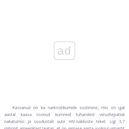
ad
Kasvanud on ka narkootikumide süstimine, mis on igal
aastal kaasa toonud kümneid tuhandeid viirushepatiidi
nakatumisi ja soodustab uute HIV-nakkuste teket. Ligi 3,7
miljonit ameeriklast teatas, et on viimase aasta jooksul uimastit