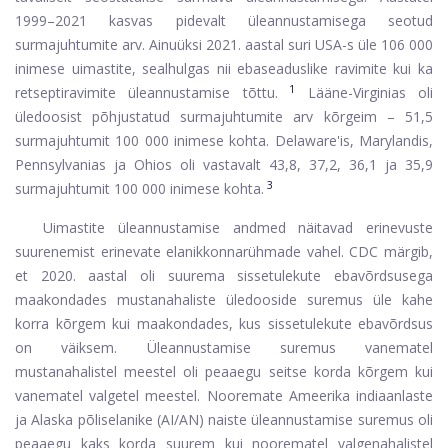
1999–2021 kasvas pidevalt üleannustamisega seotud
surmajuhtumite arv. Ainuüksi 2021. aastal suri USA-s üle 106 000
inimese uimastite, sealhulgas nii ebaseaduslike ravimite kui ka
1
retseptiravimite üleannustamise tõttu.
Lääne-Virginias oli
üledoosist põhjustatud surmajuhtumite arv kõrgeim – 51,5
surmajuhtumit 100 000 inimese kohta. Delaware'is, Marylandis,
Pennsylvanias ja Ohios oli vastavalt 43,8, 37,2, 36,1 ja 35,9
3
surmajuhtumit 100 000 inimese kohta.
Uimastite üleannustamise andmed näitavad erinevuste
suurenemist erinevate elanikkonnarühmade vahel. CDC märgib,
et 2020. aastal oli suurema sissetulekute ebavõrdsusega
maakondades mustanahaliste üledooside suremus üle kahe
korra kõrgem kui maakondades, kus sissetulekute ebavõrdsus
on väiksem. Üleannustamise suremus vanematel
mustanahalistel meestel oli peaaegu seitse korda kõrgem kui
vanematel valgetel meestel. Nooremate Ameerika indiaanlaste
ja Alaska põliselanike (AI/AN) naiste üleannustamise suremus oli
peaaegu kaks korda suurem kui noorematel valgenahalistel