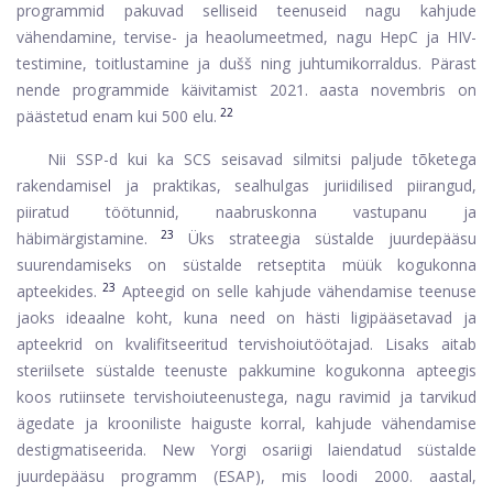
programmid pakuvad selliseid teenuseid nagu kahjude
vähendamine, tervise- ja heaolumeetmed, nagu HepC ja HIV-
testimine, toitlustamine ja dušš ning juhtumikorraldus. Pärast
nende programmide käivitamist 2021. aasta novembris on
22
päästetud enam kui 500 elu.
Nii SSP-d kui ka SCS seisavad silmitsi paljude tõketega
rakendamisel ja praktikas, sealhulgas juriidilised piirangud,
piiratud töötunnid, naabruskonna vastupanu ja
23
häbimärgistamine.
Üks strateegia süstalde juurdepääsu
suurendamiseks on süstalde retseptita müük kogukonna
23
apteekides.
Apteegid on selle kahjude vähendamise teenuse
jaoks ideaalne koht, kuna need on hästi ligipääsetavad ja
apteekrid on kvalifitseeritud tervishoiutöötajad. Lisaks aitab
steriilsete süstalde teenuste pakkumine kogukonna apteegis
koos rutiinsete tervishoiuteenustega, nagu ravimid ja tarvikud
ägedate ja krooniliste haiguste korral, kahjude vähendamise
destigmatiseerida. New Yorgi osariigi laiendatud süstalde
juurdepääsu programm (ESAP), mis loodi 2000. aastal,