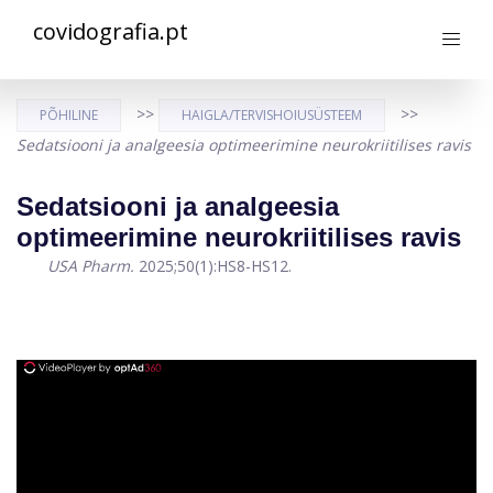
covidografia.pt
>>
>>
PÕHILINE
HAIGLA/TERVISHOIUSÜSTEEM
Sedatsiooni ja analgeesia optimeerimine neurokriitilises ravis
Sedatsiooni ja analgeesia
optimeerimine neurokriitilises ravis
USA Pharm.
2025;50(1):HS8-HS12.
ad