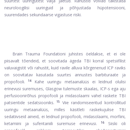
suurtest uuringutest välja jäetud. Rahustid võivad takistada
neuroloogilisi uuringuid ja põhjustada hüpotensiooni,
suurendades sekundaarse vigastuse riski.
Brain Trauma Foundationi juhistes öeldakse, et ei ole
piisavalt tõendeid, et soovitada ägeda TBI korral spetsiifilist
valuvaigistit või rahustit, kuid ravile alluva kõrgenenud ICP raviks
on soovitatav kasutada suurtes annustes barbituraate ja
14
propofooli.
Kahe uuringu metaanalüüs ei leidnud olulisi
erinevusi suremuses, Glasgow tulemuste skaalas, ICP-s ega aju
perfusioonirõhus propofooli ja midasolaami vahel raskete TBI
15
patsientide sedatsiooniks.
Viie randomiseeritud kontrollitud
uuringu metaanalüüs, milles käsitleti raskekujulise TBI
sedatiivseid aineid, ei leidnud propofooli, midasolaami, morfiini,
16
ketamiini ja sufentaniili suremuse erinevusi.
Siiski oli