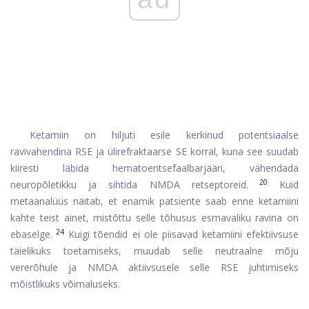
Ketamiin on hiljuti esile kerkinud potentsiaalse
ravivahendina RSE ja ülirefraktaarse SE korral, kuna see suudab
kiiresti läbida hematoentsefaalbarjääri, vähendada
20
neuropõletikku ja sihtida NMDA retseptoreid.
Kuid
metaanalüüs näitab, et enamik patsiente saab enne ketamiini
kahte teist ainet, mistõttu selle tõhusus esmavaliku ravina on
24
ebaselge.
Kuigi tõendid ei ole piisavad ketamiini efektiivsuse
täielikuks toetamiseks, muudab selle neutraalne mõju
vererõhule ja NMDA aktiivsusele selle RSE juhtimiseks
mõistlikuks võimaluseks.