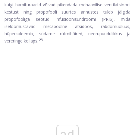
kuigi barbituraadid võivad pikendada mehaanilise ventilatsiooni
kestust ning propofooli suurtes annustes tuleb jälgida
propofooliga seotud infusioonisündroomi (PRIS), mida
iseloomustavad metaboolne atsidoos, rabdomüolüüs,
hüperkaleemia, südame rütmihäired, neerupuudulikkus ja
23
vereringe kollaps.
ad