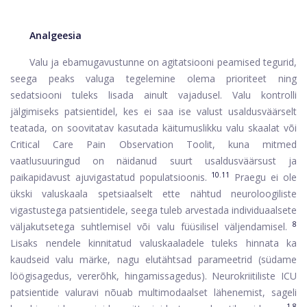
Analgeesia
Valu ja ebamugavustunne on agitatsiooni peamised tegurid,
seega peaks valuga tegelemine olema prioriteet ning
sedatsiooni tuleks lisada ainult vajadusel. Valu kontrolli
jälgimiseks patsientidel, kes ei saa ise valust usaldusväärselt
teatada, on soovitatav kasutada käitumuslikku valu skaalat või
Critical Care Pain Observation Toolit, kuna mitmed
vaatlusuuringud on näidanud suurt usaldusväärsust ja
10.11
paikapidavust ajuvigastatud populatsioonis.
Praegu ei ole
ükski valuskaala spetsiaalselt ette nähtud neuroloogiliste
vigastustega patsientidele, seega tuleb arvestada individuaalsete
8
väljakutsetega suhtlemisel või valu füüsilisel väljendamisel.
Lisaks nendele kinnitatud valuskaaladele tuleks hinnata ka
kaudseid valu märke, nagu elutähtsad parameetrid (südame
löögisagedus, vererõhk, hingamissagedus). Neurokriitiliste ICU
patsientide valuravi nõuab multimodaalset lähenemist, sageli
1.8