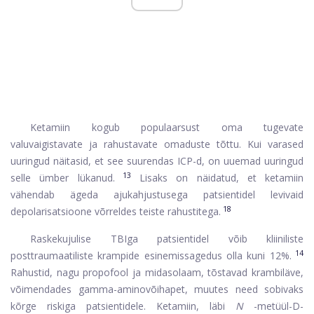
Ketamiin kogub populaarsust oma tugevate
valuvaigistavate ja rahustavate omaduste tõttu. Kui varased
uuringud näitasid, et see suurendas ICP-d, on uuemad uuringud
13
selle ümber lükanud.
Lisaks on näidatud, et ketamiin
vähendab ägeda ajukahjustusega patsientidel levivaid
18
depolarisatsioone võrreldes teiste rahustitega.
Raskekujulise TBIga patsientidel võib kliiniliste
14
posttraumaatiliste krampide esinemissagedus olla kuni 12%.
Rahustid, nagu propofool ja midasolaam, tõstavad krambiläve,
võimendades gamma-aminovõihapet, muutes need sobivaks
kõrge riskiga patsientidele. Ketamiin, läbi
N
-metüül-D-