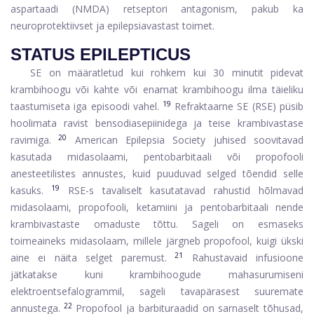
aspartaadi (NMDA) retseptori antagonism, pakub ka
neuroprotektiivset ja epilepsiavastast toimet.
STATUS EPILEPTICUS
SE on määratletud kui rohkem kui 30 minutit pidevat
krambihoogu või kahte või enamat krambihoogu ilma täieliku
19
taastumiseta iga episoodi vahel.
Refraktaarne SE (RSE) püsib
hoolimata ravist bensodiasepiinidega ja teise krambivastase
20
ravimiga.
American Epilepsia Society juhised soovitavad
kasutada midasolaami, pentobarbitaali või propofooli
anesteetilistes annustes, kuid puuduvad selged tõendid selle
19
kasuks.
RSE-s tavaliselt kasutatavad rahustid hõlmavad
midasolaami, propofooli, ketamiini ja pentobarbitaali nende
krambivastaste omaduste tõttu. Sageli on esmaseks
toimeaineks midasolaam, millele järgneb propofool, kuigi ükski
21
aine ei näita selget paremust.
Rahustavaid infusioone
jätkatakse kuni krambihoogude mahasurumiseni
elektroentsefalogrammil, sageli tavapärasest suuremate
22
annustega.
Propofool ja barbituraadid on sarnaselt tõhusad,