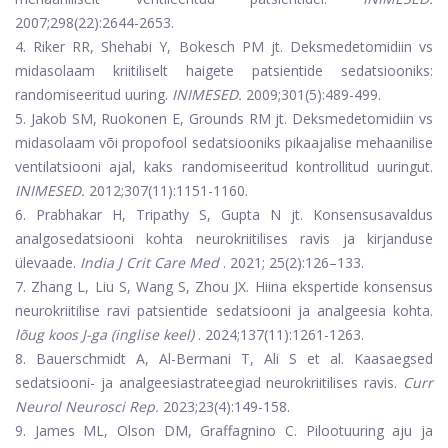
2007;298(22):2644-2653.
4. Riker RR, Shehabi Y, Bokesch PM jt. Deksmedetomidiin vs
midasolaam kriitiliselt haigete patsientide sedatsiooniks:
randomiseeritud uuring.
INIMESED.
2009;301(5):489-499.
5. Jakob SM, Ruokonen E, Grounds RM jt. Deksmedetomidiin vs
midasolaam või propofool sedatsiooniks pikaajalise mehaanilise
ventilatsiooni ajal, kaks randomiseeritud kontrollitud uuringut.
INIMESED.
2012;307(11):1151-1160.
6. Prabhakar H, Tripathy S, Gupta N jt. Konsensusavaldus
analgosedatsiooni kohta neurokriitilises ravis ja kirjanduse
ülevaade.
India J Crit Care Med
. 2021; 25(2):126–133.
7. Zhang L, Liu S, Wang S, Zhou JX. Hiina ekspertide konsensus
neurokriitilise ravi patsientide sedatsiooni ja analgeesia kohta.
lõug koos J-ga (inglise keel)
. 2024;137(11):1261-1263.
8. Bauerschmidt A, Al-Bermani T, Ali S et al. Kaasaegsed
sedatsiooni- ja analgeesiastrateegiad neurokriitilises ravis.
Curr
Neurol Neurosci Rep.
2023;23(4):149-158.
9. James ML, Olson DM, Graffagnino C. Pilootuuring aju ja