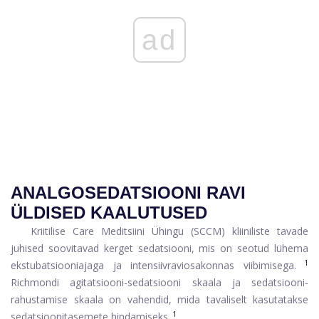
ad
ANALGOSEDATSIOONI RAVI
ÜLDISED KAALUTUSED
Kriitilise Care Meditsiini Ühingu (SCCM) kliiniliste tavade
juhised soovitavad kerget sedatsiooni, mis on seotud lühema
1
ekstubatsiooniajaga ja intensiivraviosakonnas viibimisega.
Richmondi agitatsiooni-sedatsiooni skaala ja sedatsiooni-
rahustamise skaala on vahendid, mida tavaliselt kasutatakse
1
sedatsioonitasemete hindamiseks.