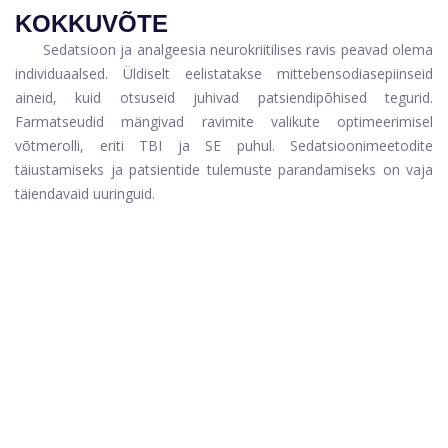
KOKKUVÕTE
Sedatsioon ja analgeesia neurokriitilises ravis peavad olema
individuaalsed. Üldiselt eelistatakse mittebensodiasepiinseid
aineid, kuid otsuseid juhivad patsiendipõhised tegurid.
Farmatseudid mängivad ravimite valikute optimeerimisel
võtmerolli, eriti TBI ja SE puhul. Sedatsioonimeetodite
täiustamiseks ja patsientide tulemuste parandamiseks on vaja
täiendavaid uuringuid.