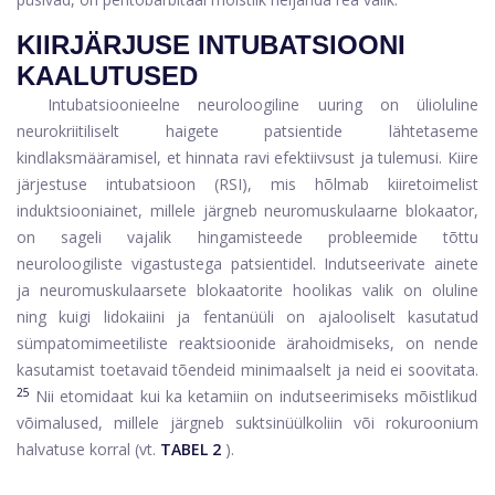
KIIRJÄRJUSE INTUBATSIOONI
KAALUTUSED
Intubatsioonieelne neuroloogiline uuring on ülioluline
neurokriitiliselt haigete patsientide lähtetaseme
kindlaksmääramisel, et hinnata ravi efektiivsust ja tulemusi. Kiire
järjestuse intubatsioon (RSI), mis hõlmab kiiretoimelist
induktsiooniainet, millele järgneb neuromuskulaarne blokaator,
on sageli vajalik hingamisteede probleemide tõttu
neuroloogiliste vigastustega patsientidel. Indutseerivate ainete
ja neuromuskulaarsete blokaatorite hoolikas valik on oluline
ning kuigi lidokaiini ja fentanüüli on ajalooliselt kasutatud
sümpatomimeetiliste reaktsioonide ärahoidmiseks, on nende
kasutamist toetavaid tõendeid minimaalselt ja neid ei soovitata.
25
Nii etomidaat kui ka ketamiin on indutseerimiseks mõistlikud
võimalused, millele järgneb suktsinüülkoliin või rokuroonium
halvatuse korral (vt.
TABEL 2
).