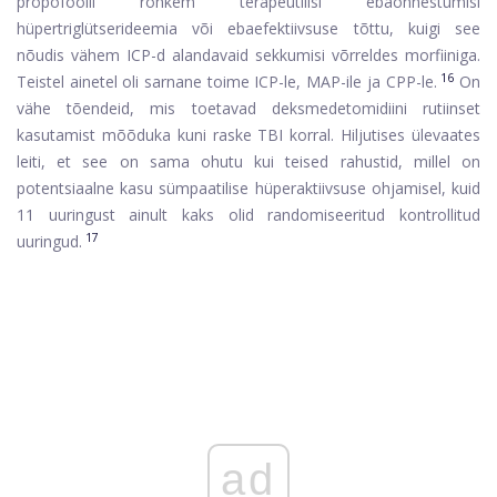
propofoolil rohkem terapeutilisi ebaõnnestumisi
hüpertriglütserideemia või ebaefektiivsuse tõttu, kuigi see
nõudis vähem ICP-d alandavaid sekkumisi võrreldes morfiiniga.
16
Teistel ainetel oli sarnane toime ICP-le, MAP-ile ja CPP-le.
On
vähe tõendeid, mis toetavad deksmedetomidiini rutiinset
kasutamist mõõduka kuni raske TBI korral. Hiljutises ülevaates
leiti, et see on sama ohutu kui teised rahustid, millel on
potentsiaalne kasu sümpaatilise hüperaktiivsuse ohjamisel, kuid
11 uuringust ainult kaks olid randomiseeritud kontrollitud
17
uuringud.
ad