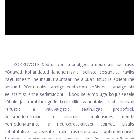
KOKKUVÕTE: Sedatsioon ja analgeesia neurokriitilises ravis
nõuavad kohandatud lähenemisviisi selliste seisundite raviks
nagu isheemiline insult, traumaatiline ajukahjustus ja epileptiline
seisund. Rõhutatakse analgosedatsiooni mõistet – analgeesia
eelistamist enne sedatsiooni – koos selle mõjuga koljusisesele
rõhule ja krambihoogude kontrollile. Vaadatakse läbi erinevad
rahustid ja valuvaigistid, sealhulgas propofool,
deksmedetomidiin ja ketamiin, analüüsides nende
hemodünaamilist ja neuroprotektiivset toimet. Lisaks
rõhutatakse apteekrite rolli ravimteraapia optimeerimisel.
Hoolimata olemasolevatest juhistest on lünki, mis nõuavad