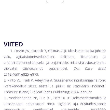
VIITED
1. Devlin JW, Skrobik Y, Gélinas C jt. Kliinilise praktika juhised
valu, agitatsiooni/sedatsiooni, deliiriumi, liikumatuse ja
unehäirete ennetamiseks ja ohjamiseks intensiivraviosakonnas
viibivatel täiskasvanud patsientidel.
Crit Care Med.
2018;46(9):e825-e873.
2. Pinto VL, Tadi P, Adeyinka A. Suurenenud intrakraniaalne rõhk.
[Värskendatud 2023. aasta 31. juulil]. In: StatPearls [Internet].
Treasure Island, FL: StatPearls Publishing; 2024 jaanuar.
3. Pandharipande PP, Pun BT, Herr DL jt. Deksmedetomidiini ja
lorasepaami sedatsiooni mõju ägedale aju düsfunktsioonile
mehaaniliselt ventileeritud patsientidel.
INIMESED.