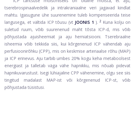
ICP tähtsuse mõistmiseks on oluline mõista, et aju,
tserebrospinaalvedelik ja intrakraniaalne veri jagavad kindlat
mahtu. Igasugune ühe suurenemine tuleb kompenseerida teise
2
langusega, et vältida ICP tõusu (vt
JOONIS 1
).
Kuna kolju on
suletud ruum, võib suurenenud maht tõsta ICP-d, mis võib
põhjustada ajuisheemiat ja aju herniatsiooni. Tserebraalne
isheemia võib tekkida siis, kui kõrgenenud ICP vähendab aju
perfusioonirõhku (CPP), mis on keskmise arteriaalse rõhu (MAP)
ja ICP erinevus. Aju tarbib umbes 20% kogu keha metaboolsest
energiast ja talletab väga vähe hapnikku, mis nõuab pidevat
hapnikuvarustust. Isegi lühiajaline CPP vähenemine, olgu see siis
tingitud madalast MAP-ist või kõrgenenud ICP-st, võib
põhjustada tüsistusi.