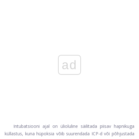
ad
Intubatsiooni ajal on ülioluline säilitada piisav hapnikuga
küllastus, kuna hüpoksia võib suurendada ICP-d või põhjustada