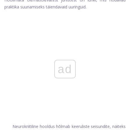
praktika suunamiseks täiendavaid uuringuid.
ad
Neurokriitiline hooldus hõlmab keeruliste seisundite, näiteks