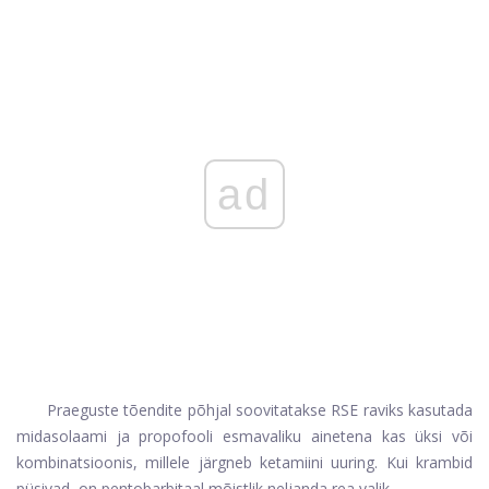
ad
Praeguste tõendite põhjal soovitatakse RSE raviks kasutada
midasolaami ja propofooli esmavaliku ainetena kas üksi või
kombinatsioonis, millele järgneb ketamiini uuring. Kui krambid
püsivad, on pentobarbitaal mõistlik neljanda rea ​​valik.