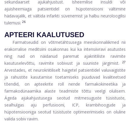
sekundaarset ajukahjustust. Isheemilise insuldi või
ajuisheemiaga patsientidel on hüpotensiooni vältimine
hädavajalik, et vältida infarkti süvenemist ja halbu neuroloogilisi
26
tulemusi.
APTEERI KAALUTUSED
Farmatseudid on võtmetähtsusega meeskonnaliikmed nii
erakorralise meditsiini osakonnas kui ka intensiivravi asutustes
ning nad on näidanud paremat ajakriitiliste ravimite
27
kasutuselevõttu, ravimite sobivust ja suuniste järgimist.
Arvestades, et neurokriitiliselt haigetel patsientidel valuvaigistite
ja rahustite kasutamise toetamiseks puuduvad kvaliteetsed
tõendid, on apteekrite roll nende farmakokineetika ja
farmakodünaamika alaste teadmiste tõttu veelgi olulisem.
Ägeda ajukahjustusega seotud mitmesuguste tüsistuste,
sealhulgas aju perfusiooni, ICP, krambihoogude ja
hüpotensiooniga seotud tüsistuste optimeerimiseks on oluline
valida sobiv ravim.