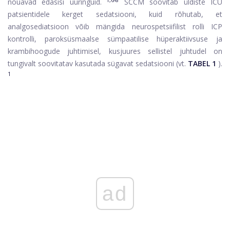
nõuavad edasisi uuringuid.
SCCM soovitab üldiste ICU
patsientidele kerget sedatsiooni, kuid rõhutab, et
analgosediatsioon võib mängida neurospetsiifilist rolli ICP
kontrolli, paroksüsmaalse sümpaatilise hüperaktiivsuse ja
krambihoogude juhtimisel, kusjuures sellistel juhtudel on
tungivalt soovitatav kasutada sügavat sedatsiooni (vt.
TABEL 1
).
1
ad