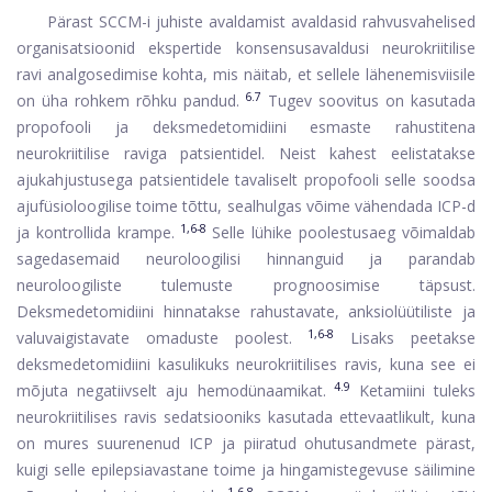
Pärast SCCM-i juhiste avaldamist avaldasid rahvusvahelised
organisatsioonid ekspertide konsensusavaldusi neurokriitilise
ravi analgosedimise kohta, mis näitab, et sellele lähenemisviisile
6.7
on üha rohkem rõhku pandud.
Tugev soovitus on kasutada
propofooli ja deksmedetomidiini esmaste rahustitena
neurokriitilise raviga patsientidel. Neist kahest eelistatakse
ajukahjustusega patsientidele tavaliselt propofooli selle soodsa
ajufüsioloogilise toime tõttu, sealhulgas võime vähendada ICP-d
1,6-8
ja kontrollida krampe.
Selle lühike poolestusaeg võimaldab
sagedasemaid neuroloogilisi hinnanguid ja parandab
neuroloogiliste tulemuste prognoosimise täpsust.
Deksmedetomidiini hinnatakse rahustavate, anksiolüütiliste ja
1,6-8
valuvaigistavate omaduste poolest.
Lisaks peetakse
deksmedetomidiini kasulikuks neurokriitilises ravis, kuna see ei
4.9
mõjuta negatiivselt aju hemodünaamikat.
Ketamiini tuleks
neurokriitilises ravis sedatsiooniks kasutada ettevaatlikult, kuna
on mures suurenenud ICP ja piiratud ohutusandmete pärast,
kuigi selle epilepsiavastane toime ja hingamistegevuse säilimine
1,6-8