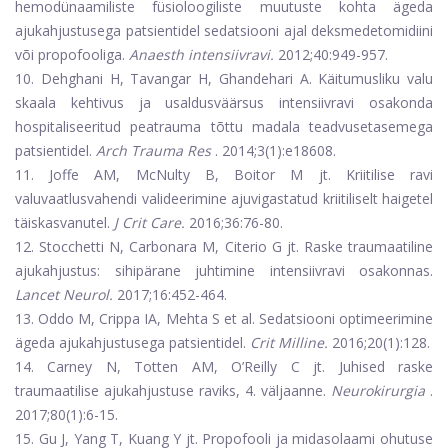
hemodünaamiliste füsioloogiliste muutuste kohta ägeda
ajukahjustusega patsientidel sedatsiooni ajal deksmedetomidiini
või propofooliga.
Anaesth intensiivravi.
2012;40:949-957.
10. Dehghani H, Tavangar H, Ghandehari A. Käitumusliku valu
skaala kehtivus ja usaldusväärsus intensiivravi osakonda
hospitaliseeritud peatrauma tõttu madala teadvusetasemega
patsientidel.
Arch Trauma Res
. 2014;3(1):e18608.
11. Joffe AM, McNulty B, Boitor M jt. Kriitilise ravi
valuvaatlusvahendi valideerimine ajuvigastatud kriitiliselt haigetel
täiskasvanutel.
J Crit Care.
2016;36:76-80.
12. Stocchetti N, Carbonara M, Citerio G jt. Raske traumaatiline
ajukahjustus: sihipärane juhtimine intensiivravi osakonnas.
Lancet Neurol.
2017;16:452-464.
13. Oddo M, Crippa IA, Mehta S et al. Sedatsiooni optimeerimine
ägeda ajukahjustusega patsientidel.
Crit Milline.
2016;20(1):128.
14. Carney N, Totten AM, O’Reilly C jt. Juhised raske
traumaatilise ajukahjustuse raviks, 4. väljaanne.
Neurokirurgia
.
2017;80(1):6-15.
15. Gu J, Yang T, Kuang Y jt. Propofooli ja midasolaami ohutuse