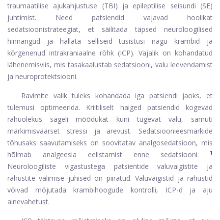
traumaatilise ajukahjustuse (TBI) ja epileptilise seisundi (SE)
juhtimist. Need patsiendid vajavad hoolikat
sedatsioonistrateegiat, et säilitada täpsed neuroloogilised
hinnangud ja hallata selliseid tüsistusi nagu krambid ja
kõrgenenud intrakraniaalne rõhk (ICP). Vajalik on kohandatud
lähenemisviis, mis tasakaalustab sedatsiooni, valu leevendamist
ja neuroprotektsiooni.
Ravimite valik tuleks kohandada iga patsiendi jaoks, et
tulemusi optimeerida. Kriitiliselt haiged patsiendid kogevad
rahuolekus sageli mõõdukat kuni tugevat valu, samuti
märkimisväärset stressi ja ärevust. Sedatsioonieesmärkide
tõhusaks saavutamiseks on soovitatav analgosedatsioon, mis
1
hõlmab analgeesia eelistamist enne sedatsiooni.
Neuroloogiliste vigastustega patsientide valuvaigistite ja
rahustite valimise juhised on piiratud. Valuvaigistid ja rahustid
võivad mõjutada krambihoogude kontrolli, ICP-d ja aju
ainevahetust.