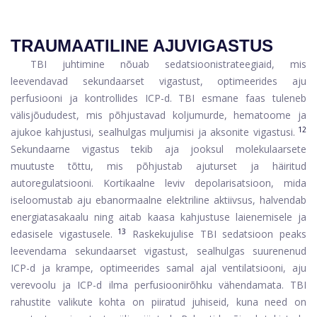
TRAUMAATILINE AJUVIGASTUS
TBI juhtimine nõuab sedatsioonistrateegiaid, mis
leevendavad sekundaarset vigastust, optimeerides aju
perfusiooni ja kontrollides ICP-d. TBI esmane faas tuleneb
välisjõududest, mis põhjustavad koljumurde, hematoome ja
12
ajukoe kahjustusi, sealhulgas muljumisi ja aksonite vigastusi.
Sekundaarne vigastus tekib aja jooksul molekulaarsete
muutuste tõttu, mis põhjustab ajuturset ja häiritud
autoregulatsiooni. Kortikaalne leviv depolarisatsioon, mida
iseloomustab aju ebanormaalne elektriline aktiivsus, halvendab
energiatasakaalu ning aitab kaasa kahjustuse laienemisele ja
13
edasisele vigastusele.
Raskekujulise TBI sedatsioon peaks
leevendama sekundaarset vigastust, sealhulgas suurenenud
ICP-d ja krampe, optimeerides samal ajal ventilatsiooni, aju
verevoolu ja ICP-d ilma perfusioonirõhku vähendamata. TBI
rahustite valikute kohta on piiratud juhiseid, kuna need on