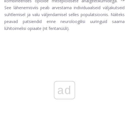
kombineerides opioide mittepioidsete analgeetikumidega.
See lähenemisviis peab arvestama individuaalseid väljakutseid
suhtlemisel ja valu väljendamisel selles populatsioonis. Näiteks
peavad patsiendid enne neuroloogilisi uuringuid saama
lühitoimelisi opiaate (nt fentanüüli).
ad