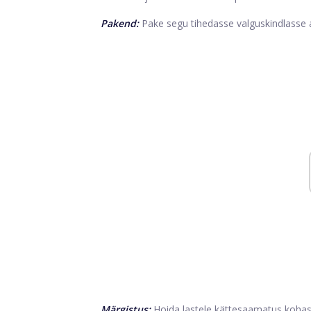
Pakend:
Pake segu tihedasse valguskindlasse
Märgistus:
Hoida lastele kättesaamatus kohas.