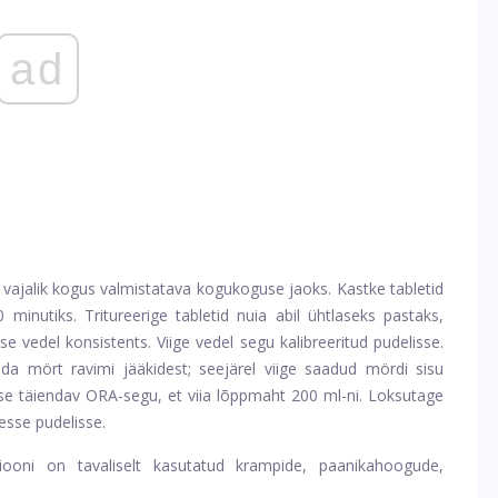
ad
 vajalik kogus valmistatava kogukoguse jaoks. Kastke tabletid
inutiks. Tritureerige tabletid nuia abil ühtlaseks pastaks,
kse vedel konsistents. Viige vedel segu kalibreeritud pudelisse.
a mört ravimi jääkidest; seejärel viige saadud mördi sisu
lisse täiendav ORA-segu, et viia lõppmaht 200 ml-ni. Loksutage
esse pudelisse.
ooni on tavaliselt kasutatud krampide, paanikahoogude,