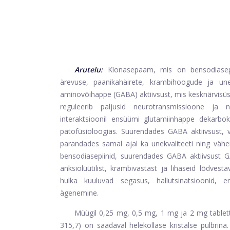
Arutelu:
Klonasepaam, mis on bensodiasepi
ärevuse, paanikahäirete, krambihoogude ja u
aminovõihappe (GABA) aktiivsust, mis kesknärvisüs
reguleerib paljusid neurotransmissioone ja
interaktsioonil ensüümi glutamiinhappe dekarboks
patofüsioloogias. Suurendades GABA aktiivsust,
parandades samal ajal ka unekvaliteeti ning vähe
bensodiasepiinid, suurendades GABA aktiivsust 
anksiolüütilist, krambivastast ja lihaseid lõdve
hulka kuuluvad segasus, hallutsinatsioonid,
ägenemine.
Müügil 0,25 mg, 0,5 mg, 1 mg ja 2 mg tablett
315,7) on saadaval helekollase kristalse pulbrin