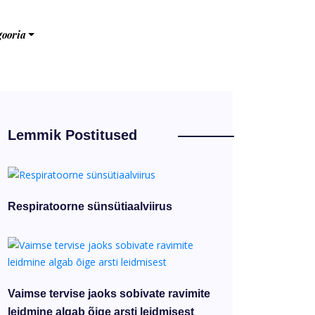
gooria
Lemmik Postitused
Respiratoorne sünsütiaalviirus
Vaimse tervise jaoks sobivate ravimite
leidmine algab õige arsti leidmisest