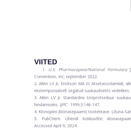
VIITED
1.
U.S. Pharmacopeia/National Formulary
[
Convention, Inc; september 2022.
2. Allen LV Jr, Erickson MA III. Atsetasoolamiidi, all
ekstemporaalselt segatud suukaudsetes vedelikes.
3. Allen LV Jr. Standardne tööprotseduur suukaud
hindamiseks.
IJPC
. 1999;3:146-147.
4. Klonopiini (klonasepaami) tooteteave. Lõuna-Sa
5. PubChem. Ühendi kokkuvõte: klonasepaam. 
Accessed April 9, 2024.