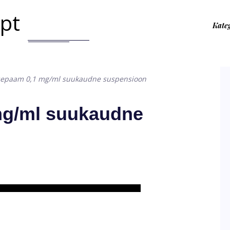
.pt
Kate
sepaam 0,1 mg/ml suukaudne suspensioon
mg/ml suukaudne