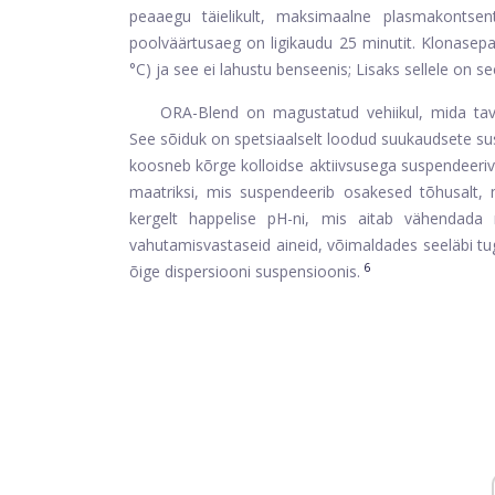
peaaegu täielikult, maksimaalne plasmakontsen
poolväärtusaeg on ligikaudu 25 minutit. Klonasep
°C) ja see ei lahustu benseenis; Lisaks sellele on 
ORA-Blend on magustatud vehiikul, mida tava
See sõiduk on spetsiaalselt loodud suukaudsete s
koosneb kõrge kolloidse aktiivsusega suspendeeriv
maatriksi, mis suspendeerib osakesed tõhusalt, 
kergelt happelise pH-ni, mis aitab vähendada 
vahutamisvastaseid aineid, võimaldades seeläbi t
6
õige dispersiooni suspensioonis.