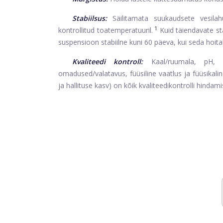
Stabiilsus:
Säilitamata suukaudsete vesil
1
kontrollitud toatemperatuuril.
Kuid täiendavate st
suspensioon stabiilne kuni 60 päeva, kui seda hoita
Kvaliteedi kontroll:
Kaal/ruumala, pH, e
omadused/valatavus, füüsiline vaatlus ja füüsikal
ja hallituse kasv) on kõik kvaliteedikontrolli hindam