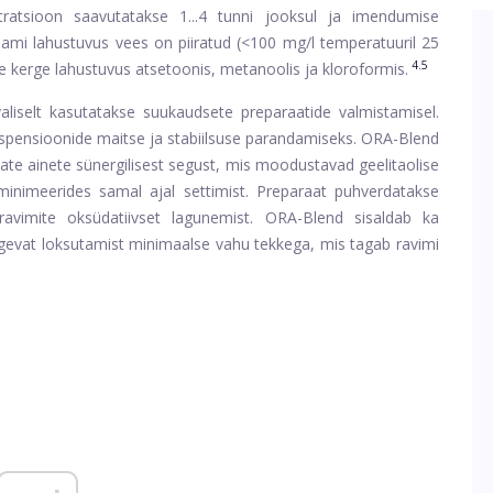
tratsioon saavutatakse 1...4 tunni jooksul ja imendumise
aami lahustuvus vees on piiratud (<100 mg/l temperatuuril 25
4.5
see kerge lahustuvus atsetoonis, metanoolis ja kloroformis.
liselt kasutatakse suukaudsete preparaatide valmistamisel.
uspensioonide maitse ja stabiilsuse parandamiseks. ORA-Blend
ate ainete sünergilisest segust, mis moodustavad geelitaolise
minimeerides samal ajal settimist. Preparaat puhverdatakse
ravimite oksüdatiivset lagunemist. ORA-Blend sisaldab ka
ugevat loksutamist minimaalse vahu tekkega, mis tagab ravimi