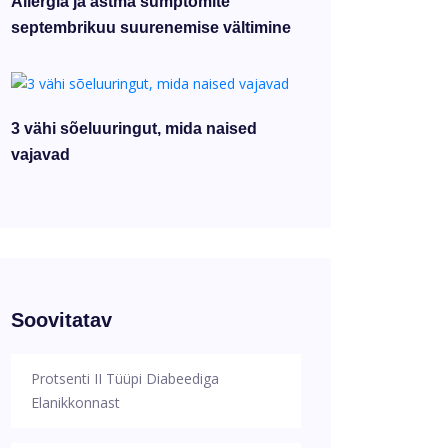
Allergia ja astma sümptomite
septembrikuu suurenemise vältimine
3 vähi sõeluuringut, mida naised
vajavad
Soovitatav
Protsenti II Tüüpi Diabeediga
Elanikkonnast