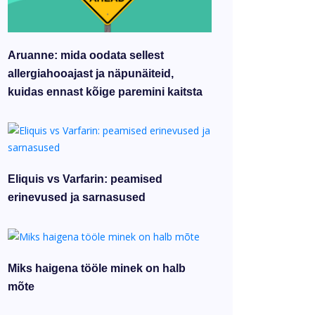
Aruanne: mida oodata sellest
allergiahooajast ja näpunäiteid,
kuidas ennast kõige paremini kaitsta
Eliquis vs Varfarin: peamised
erinevused ja sarnasused
Miks haigena tööle minek on halb
mõte