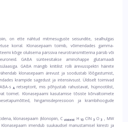
in, on ette nähtud mitmesuguste seisundite, sealhulgas
netuse korral. Klonasepaam toimib, võimendades gamma-
teemi kõige olulisema pärssiva neurotransmitterina pärsib või
 neuroneid. GABA sünteesitakse aminohappe glutamaadi
ülaasiga. GABA mängib kriitilist rolli ärevusspektri häirete
 vähendab klonasepaam ärevust ja soodustab lõõgastumist,
ndades krampide sagedust ja intensiivsust. Üldiselt toimivad
GABA-s
retseptorit, mis põhjustab rahustavat, hüpnootilist,
A
stavat toimet. Klonasepaami kasutamise tõsiste kõrvaltoimete
 enesetapumõtted, hingamisdepressioon ja krambihoogude
idena, klonasepaam (klonopiin, C
H
ClN
O
, MW
viisteist
10
3
3
a. Klonasepaam imendub suukaudsel manustamisel kiiresti ja