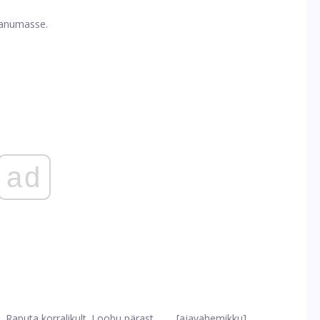
 anumasse.
ad
 Raputa korralikult. Loobu pärast ____ [ajavahemikku].