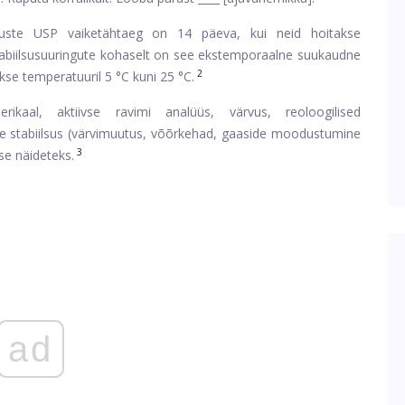
ahuste USP vaiketähtaeg on 14 päeva, kui neid hoitakse
abiilsusuuringute kohaselt on see ekstemporaalne suukaudne
2
kse temperatuuril 5 °C kuni 25 °C.
rikaal, aktiivse ravimi analüüs, värvus, reoloogilised
ine stabiilsus (värvimuutus, võõrkehad, gaaside moodustumine
3
ise näideteks.
ad