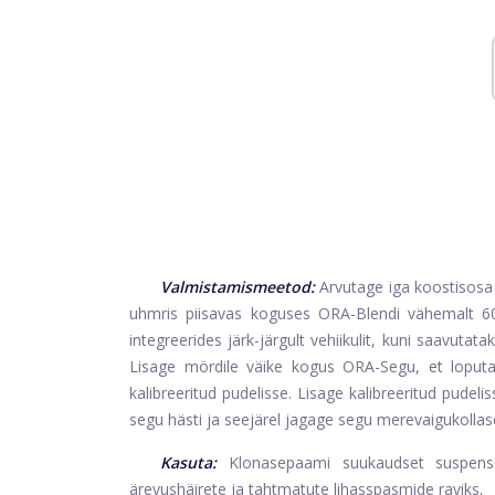
Valmistamismeetod:
Arvutage iga koostisosa
uhmris piisavas koguses ORA-Blendi vähemalt 60 m
integreerides järk-järgult vehiikulit, kuni saavutata
Lisage mördile väike kogus ORA-Segu, et loputad
kalibreeritud pudelisse. Lisage kalibreeritud pude
segu hästi ja seejärel jagage segu merevaigukollas
Kasuta:
Klonasepaami suukaudset suspensi
ärevushäirete ja tahtmatute lihasspasmide raviks.