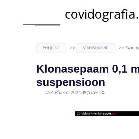
covidografia
>>
>>
Klona
PÕHILINE
SEADISTAMINE
Klonasepaam 0,1 
suspensioon
USA Pharm.
2024;49(5):59-60.