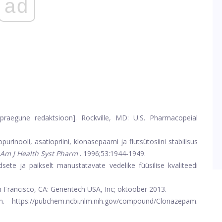
ad
praegune redaktsioon]. Rockville, MD: U.S. Pharmacopeial
opurinooli, asatiopriini, klonasepaami ja flutsütosiini stabiilsus
Am J Health Syst Pharm
. 1996;53:1944-1949.
sete ja paikselt manustatavate vedelike füüsilise kvaliteedi
n Francisco, CA: Genentech USA, Inc; oktoober 2013.
https://pubchem.ncbi.nlm.nih.gov/compound/Clonazepam.