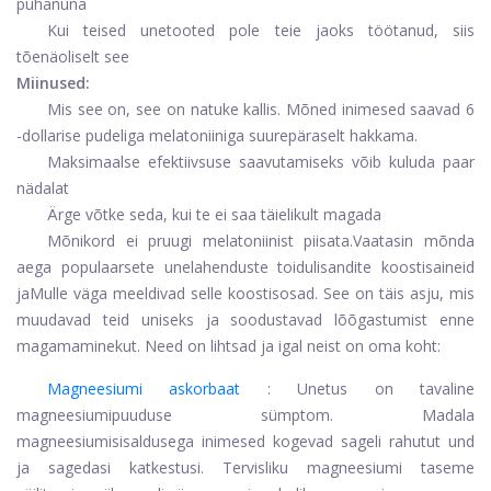
puhanuna
Kui teised unetooted pole teie jaoks töötanud, siis
tõenäoliselt see
Miinused:
Mis see on, see on natuke kallis. Mõned inimesed saavad 6
-dollarise pudeliga melatoniiniga suurepäraselt hakkama.
Maksimaalse efektiivsuse saavutamiseks võib kuluda paar
nädalat
Ärge võtke seda, kui te ei saa täielikult magada
Mõnikord ei pruugi melatoniinist piisata.
Vaatasin mõnda
aega populaarsete unelahenduste toidulisandite koostisaineid
ja
Mulle väga meeldivad selle koostisosad. See on täis asju, mis
muudavad teid uniseks ja soodustavad lõõgastumist enne
magamaminekut. Need on lihtsad ja igal neist on oma koht:
Magneesiumi askorbaat
: Unetus on tavaline
magneesiumipuuduse sümptom. Madala
magneesiumisisaldusega inimesed kogevad sageli rahutut und
ja sagedasi katkestusi. Tervisliku magneesiumi taseme