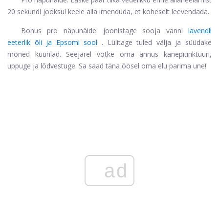
20 sekundi jooksul keele alla imenduda, et koheselt leevendada.
Bonus pro näpunäide: joonistage sooja vanni
lavendli
eeterlik õli ja Epsomi sool
. Lülitage tuled välja ja süüdake
mõned küünlad. Seejärel võtke oma annus kanepitinktuuri,
uppuge ja lõdvestuge. Sa saad täna öösel oma elu parima une!
ad