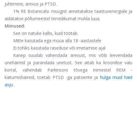
juhtimine, ärevus ja PTSD.
1% RE Botanicalsi müügist annetatakse taastuvenergiale ja
aidatakse põllumeestel tervislikumat mulda luua.
Miinused:
See on natuke kallis, kuid töötab.
Mitte kasutada ega müüa alla 18 -aastastele
Ei tohiks kasutada raseduse või imetamise ajal
Kanep suudab vähendada ärevust, mis võib leevendada
unehäireid ja parandada unetust. See aitab ka kroonilise valu
korral, vähendab Parkinsoni tõvega inimestel REM -
käitumishäireid, toetab PTSD -ga patsiente ja
hulga muid häid
asju
.