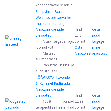
kohandatavaid seadeid
Sleepytime Extra
Wellness tee taevalike
maitseainete järgi
Amazoni klientide
Hind:
Osta
ülevaated
23,34
nüüd
Aitab sulgeda aju,
dollarit
Lugege
loomulikult
Osta
meie
Maitseb
Amazonist
arvustust
suurepäraselt
Rahustab kurku ja
avab siinused
LÕÕGASTA, Lavendel
& Kummel Padja udu
Amazoni klientide
ülevaated
Hind:
Osta
100% puhtad
22,99
nüüd
terapeutilised eeterlikud
dollarit
Lugege