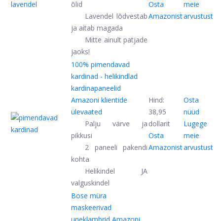
õlid
Osta
meie
Lavendel lõdvestab
Amazonist
arvustust
ja aitab magada
Mitte ainult patjade
jaoks!
100% pimendavad
kardinad - helikindlad
kardinapaneelid
Amazoni klientide
Hind:
Osta
ülevaated
38,95
nüüd
Palju värve ja
dollarit
Lugege
pikkusi
Osta
meie
2 paneeli pakendi
Amazonist
arvustust
kohta
Helikindel JA
valguskindel
Bose müra
maskeerivad
uneklambrid
Amazoni