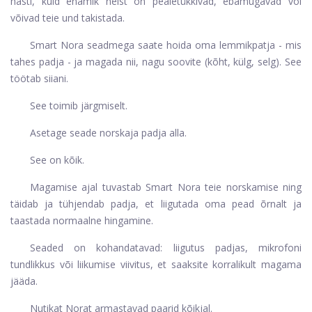
hästi, kuid enamik neist on pealetükkivad, ebamugavad või
võivad teie und takistada.
Smart Nora seadmega saate hoida oma lemmikpatja - mis
tahes padja - ja magada nii, nagu soovite (kõht, külg, selg). See
töötab siiani.
See toimib järgmiselt.
Asetage seade norskaja padja alla.
See on kõik.
Magamise ajal tuvastab Smart Nora teie norskamise ning
täidab ja tühjendab padja, et liigutada oma pead õrnalt ja
taastada normaalne hingamine.
Seaded on kohandatavad: liigutus padjas, mikrofoni
tundlikkus või liikumise viivitus, et saaksite korralikult magama
jääda.
Nutikat Norat armastavad paarid kõikjal.