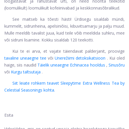
lõõgastavat ja rahustavat ürti, on need nöörita teekotid
(loomulikult) loomulikult kofeiinivabad ja keskkonnasõbralikud.
See maitseb ka tõesti hästi! Ürdisegu sisaldab mündi,
kummelit, sidrunheina, apelsiniõisi, kibuvitsamarju ja palju muud.
Mulle meeldib tavalist juua, kuid teile võib meeldida suhkru, mee
või sidruni lisamine. Kokku sisaldab 120 teekotti.
Kui te ei arva, et vajate täiendavat palderjanit, proovige
tavaline uneaegne tee
või
Unerežiimi detoksikatsioon
. Kui oled
haige, siis naudid
Täielik uneaegne Echinacea hooldus
,
Sinusõru
või
Kurgu taltsutaja
.
Siit leiate rohkem teavet Sleepytime Extra Wellness Tea by
Celestial Seasonings kohta.
Esita
Video
Video, mis on seotud uneaja ekstra heaoluteega taevalike