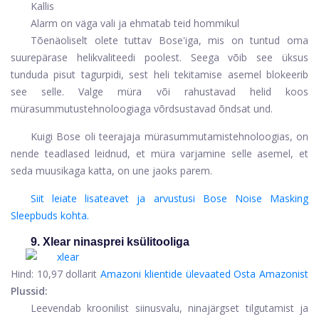
Kallis
Alarm on väga vali ja ehmatab teid hommikul
Tõenäoliselt olete tuttav Bose'iga, mis on tuntud oma
suurepärase helikvaliteedi poolest. Seega võib see üksus
tunduda pisut tagurpidi, sest heli tekitamise asemel blokeerib
see selle. Valge müra või rahustavad helid koos
mürasummutustehnoloogiaga võrdsustavad õndsat und.
Kuigi Bose oli teerajaja mürasummutamistehnoloogias, on
nende teadlased leidnud, et müra varjamine selle asemel, et
seda muusikaga katta, on une jaoks parem.
Siit leiate lisateavet ja arvustusi Bose Noise Masking
Sleepbuds kohta.
9. Xlear ninasprei ksülitooliga
Hind:
10,97 dollarit
Amazoni klientide ülevaated
Osta Amazonist
Plussid:
Leevendab kroonilist siinusvalu, ninajärgset tilgutamist ja