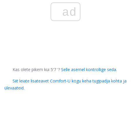
ad
Kas olete pikem kui 5'7 '?
Selle asemel kontrollige seda.
Siit leiate lisateavet Comfort-U kogu keha tugipadja kohta ja
ülevaateid.