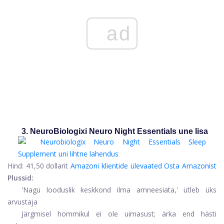
ad
3. NeuroBiologixi Neuro Night Essentials une lisa
Hind:
41,50 dollarit
Amazoni klientide ülevaated
Osta Amazonist
Plussid:
'Nagu looduslik keskkond ilma amneesiata,' ütleb üks
arvustaja
Järgmisel hommikul ei ole uimasust; ärka end hästi