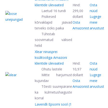
klientide ülevaated
Hind:
Osta
Laetud 16 tundi
299,00
nüüd
Pisikesed
dollarit
Lugege
kõrvaklapid jäävad
Osta
meie
terveks ööks paika
Amazonist
arvustust
Tühistab
soovimatud välised
helid
Xlear ninasprei
ksülitooliga
Amazoni
klientide ülevaated
Hind:
Osta
Ohutu lastele
10,97
nüüd
Mitte harjumust
dollarit
Lugege
kujundav
Osta
meie
Tõesti suurepärane
Amazonist
arvustust
ka külmetushaiguste
korral
Lavendli Epsomi sool (1