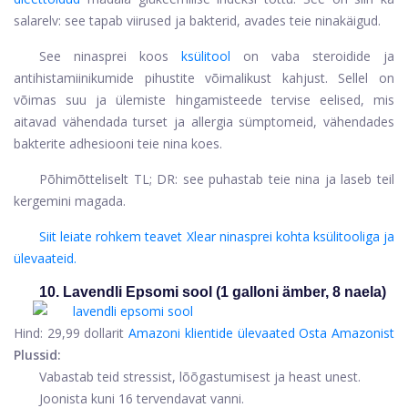
salarelv: see tapab viirused ja bakterid, avades teie ninakäigud.
See ninasprei koos
ksülitool
on vaba steroidide ja
antihistamiinikumide pihustite võimalikust kahjust. Sellel on
võimas suu ja ülemiste hingamisteede tervise eelised, mis
aitavad vähendada turset ja allergia sümptomeid, vähendades
bakterite adhesiooni teie nina koes.
Põhimõtteliselt TL; DR: see puhastab teie nina ja laseb teil
kergemini magada.
Siit leiate rohkem teavet Xlear ninasprei kohta ksülitooliga ja
ülevaateid.
10. Lavendli Epsomi sool (1 galloni ämber, 8 naela)
Hind:
29,99 dollarit
Amazoni klientide ülevaated
Osta Amazonist
Plussid:
Vabastab teid stressist, lõõgastumisest ja heast unest.
Joonista kuni 16 tervendavat vanni.