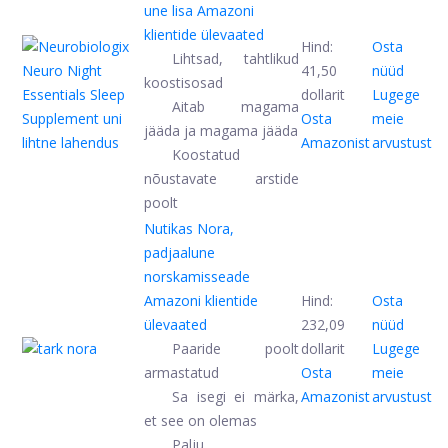
une lisa
Amazoni
klientide ülevaated
Hind:
Osta
Lihtsad, tahtlikud
41,50
nüüd
koostisosad
dollarit
Lugege
Aitab magama
Osta
meie
jääda ja magama jääda
Amazonist
arvustust
Koostatud
nõustavate arstide
poolt
Nutikas Nora,
padjaalune
norskamisseade
Amazoni klientide
Hind:
Osta
ülevaated
232,09
nüüd
Paaride poolt
dollarit
Lugege
armastatud
Osta
meie
Sa isegi ei märka,
Amazonist
arvustust
et see on olemas
Palju