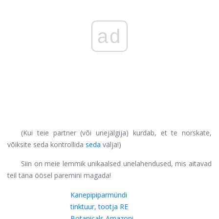
ad
(Kui teie partner (või unejälgija) kurdab, et te norskate,
võiksite seda kontrollida
seda
välja!)
Siin on meie lemmik unikaalsed unelahendused, mis aitavad
teil täna öösel paremini magada!
Kanepipiparmündi
tinktuur, tootja RE
Botanicals
Amazoni