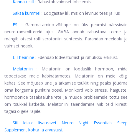
Kannatuslill
: Rahustab vaimset lobisemist
Saksa kummel
: Lõõgastav lill, mis on levinud tees ja ilus
ESI
: Gamma-amino-võihape on üks peamisi pärssivaid
neurotransmittereid ajus. GABA annab rahustava toime ja
mängib otsest rolli serotoniini sünteesis. Parandab meeleolu ja
vaimset heaolu.
L-Theanine
: Edendab lõdvestumist ja rahulikku erksust.
Melatoniin
: Melatoniin on looduslik hormoon, mida
toodetakse meie käbinäärmetes. Melatoniin on meie kõigi
kehas. See mõjutab une ja ärkamise tsüklit ning peaks jõudma
oma kõrgeima punktini öösel. Mõnikord võib stressi, haiguste,
hormoonide tasakaaluhäirete ja muude probleemide tõttu see
õrn tsükkel katkeda. Melatoniini täiendamine viib teid kiiresti
tagasi õigele rajale.
Siit leiate lisateavet Neuro Night Essentials Sleep
Supplement kohta ja arvustusi.