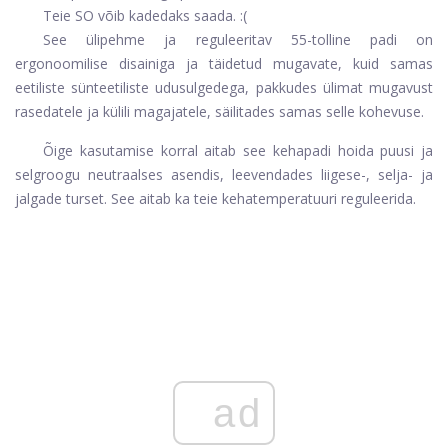
Teie SO võib kadedaks saada. :(
See ülipehme ja reguleeritav 55-tolline padi on
ergonoomilise disainiga ja täidetud mugavate, kuid samas
eetiliste sünteetiliste udusulgedega, pakkudes ülimat mugavust
rasedatele ja külili magajatele, säilitades samas selle kohevuse.
Õige kasutamise korral aitab see kehapadi hoida puusi ja
selgroogu neutraalses asendis, leevendades liigese-, selja- ja
jalgade turset. See aitab ka teie kehatemperatuuri reguleerida.
ad