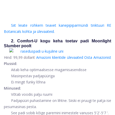
Siit leiate rohkem teavet kanepipiparmündi tinktuuri RE
Botanicals kohta ja ülevaateid.
2. Comfort-U kogu keha toetav padi Moonlight
Slumber poolt
Hind:
99,99 dollarit
Amazoni klientide ülevaated
Osta Amazonist
Plussid:
Aitab keha optimaalsesse magamisasendisse
Masinpestav padjapüüriga
Ei mingit funky lõhna
Miinused:
Võtab voodis palju ruumi
Padjapüüri puhastamine on lihtne. Siiski ei pruugi te patja ise
pesumasinas pesta.
See padi sobib kõige paremini inimestele vanuses 5'2'-5'7 '.