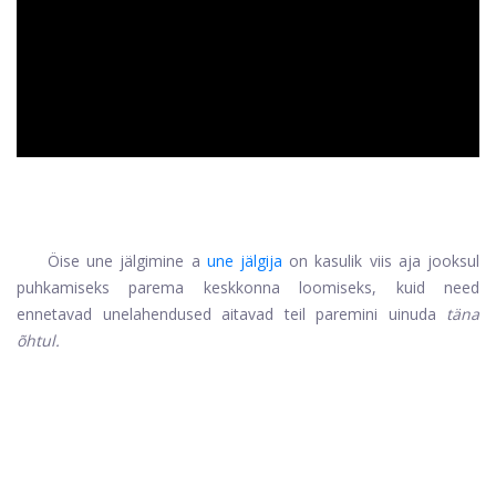
ad
Öise une jälgimine a
une jälgija
on kasulik viis aja jooksul
puhkamiseks parema keskkonna loomiseks, kuid need
ennetavad unelahendused aitavad teil paremini uinuda
täna
õhtul.