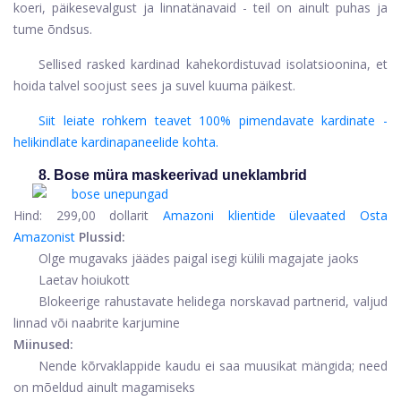
koeri, päikesevalgust ja linnatänavaid - teil on ainult puhas ja
tume õndsus.
Sellised rasked kardinad kahekordistuvad isolatsioonina, et
hoida talvel soojust sees ja suvel kuuma päikest.
Siit leiate rohkem teavet 100% pimendavate kardinate -
helikindlate kardinapaneelide kohta.
8. Bose müra maskeerivad uneklambrid
Hind:
299,00 dollarit
Amazoni klientide ülevaated
Osta
Amazonist
Plussid:
Olge mugavaks jäädes paigal isegi külili magajate jaoks
Laetav hoiukott
Blokeerige rahustavate helidega norskavad partnerid, valjud
linnad või naabrite karjumine
Miinused:
Nende kõrvaklappide kaudu ei saa muusikat mängida; need
on mõeldud ainult magamiseks