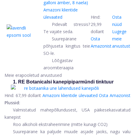
galloni ämber, 8 naela)
Amazoni klientide
ülevaated
Hind:
Osta
Pidevalt stressis?
29,99
nüüd
Te vajate seda.
dollarit
Lugege
Suurepärane
Osta
meie
põhjuseta kingitus teie
Amazonist
arvustust
SO-le.
Lõõgastav
aroomiteraapia
Meie erapooletud arvustused
1. RE Botanicalsi kanepipiparmündi tinktuur
Hind:
67,99 dollarit
Amazoni klientide ülevaated
Osta Amazonist
Plussid:
Valmistatud mahepõllundusest, USA päikesekasvatatud
kanepist
Roo alkoholi ekstraheerimine (mitte kunagi CO2)
Suurepärane ka paljude muude asjade jaoks, nagu valu