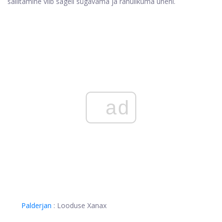
säilitamine viib sageli sügavama ja rahulikuma uneni.
ad
Palderjan
: Looduse Xanax