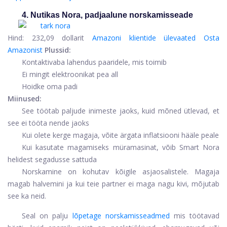
4. Nutikas Nora, padjaalune norskamisseade
Hind:
232,09 dollarit
Amazoni klientide ülevaated
Osta
Amazonist
Plussid:
Kontaktivaba lahendus paaridele, mis toimib
Ei mingit elektroonikat pea all
Hoidke oma padi
Miinused:
See töötab paljude inimeste jaoks, kuid mõned ütlevad, et
see ei tööta nende jaoks
Kui olete kerge magaja, võite ärgata inflatsiooni hääle peale
Kui kasutate magamiseks müramasinat, võib Smart Nora
helidest segadusse sattuda
Norskamine on kohutav kõigile asjaosalistele. Magaja
magab halvemini ja kui teie partner ei maga nagu kivi, mõjutab
see ka neid.
Seal on palju
lõpetage norskamisseadmed
mis töötavad