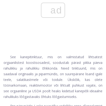
ad
See kanepitinktuur, mis on valmistatud lihtsatest
orgaanilistest koostisosadest, soodustab pärast pikka päeva
rahulikku ja rahulikku õhkkonda. Need tinktuurid, mis on
saadaval originaalis ja piparmündis, on suurepärane lisand igale
teele, salatikastmele või toidule. Ükskõik, kas olete
töönarkomaan, reaktiivmootor või lihtsalt puhkust vajate, on
see orgaaniline ja USDA poolt heaks kiidetud kanepiõli ideaalne
rahulikuks lõõgastavaks õhtuks lõõgastumiseks.
Pro näpunäide: Laske paar tilka vedelikku enne allaneelamist