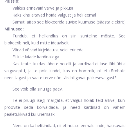
Plussid:
Valikus erinevaid värve ja pikkusi
Kaks kihti aitavad hoida valgust ja heli eemal
Samuti aitab see blokeerida suvise kuumuse (säästa elektrit)
Miinused:
Tundub, et helikindlus on siin suhteline mõiste. See
blokeerib heli, kuid mitte ideaalselt.
Värvid võivad kirjeldatust veidi erineda
Ei tule laiade kardinatega
Kas teate, kuidas lähete hotelli ja kardinad ei lase läbi ühtki
valgusepilti, ja te pole kindel, kas on hommik, nii et tõmbate
need tagasi ja saate terve näo täis hiilgavat päikesevalgust?
See võib olla sinu iga päev.
Te ei pruugi isegi märgata, et valgus hoiab teid ärkvel, kuni
proovite seda kõrvaldada, ja need kardinad on vähem
pealetükkivad kui unemask.
Need on ka helikindlad, nii et hoiate eemale linde, haukuvaid