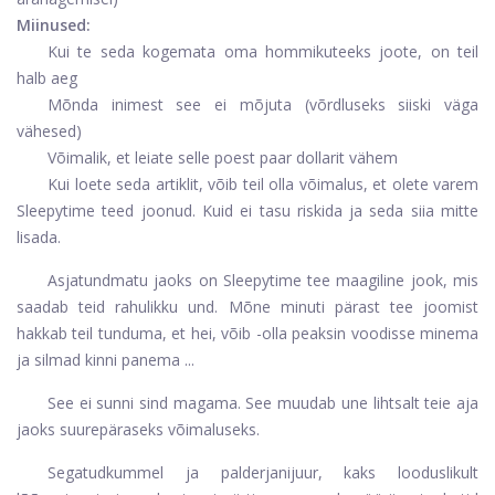
Miinused:
Kui te seda kogemata oma hommikuteeks joote, on teil
halb aeg
Mõnda inimest see ei mõjuta (võrdluseks siiski väga
vähesed)
Võimalik, et leiate selle poest paar dollarit vähem
Kui loete seda artiklit, võib teil olla võimalus, et olete varem
Sleepytime teed joonud. Kuid ei tasu riskida ja seda siia mitte
lisada.
Asjatundmatu jaoks on Sleepytime tee maagiline jook, mis
saadab teid rahulikku und. Mõne minuti pärast tee joomist
hakkab teil tunduma, et hei, võib -olla peaksin voodisse minema
ja silmad kinni panema ...
See ei sunni sind magama. See muudab une lihtsalt teie aja
jaoks suurepäraseks võimaluseks.
Segatud
kummel ja palderjanijuur, kaks looduslikult