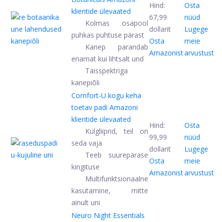
Hind:
Osta
klientide ülevaated
67,99
nüüd
Kolmas osapool
dollarit
Lugege
puhkas puhtuse pärast
Osta
meie
Kanep parandab
Amazonist
arvustust
enamat kui lihtsalt und
Täisspektriga
kanepiõli
Comfort-U kogu keha
toetav padi
Amazoni
klientide ülevaated
Hind:
Osta
Külgliiprid, teil on
99,99
nüüd
seda vaja
dollarit
Lugege
Teeb suurepärase
Osta
meie
kingituse
Amazonist
arvustust
Multifunktsionaalne
kasutamine, mitte
ainult uni
Neuro Night Essentials