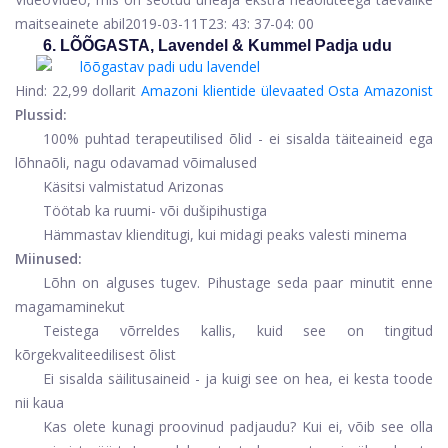
maitseainete abil
2019-03-11T23: 43: 37-04: 00
6. LÕÕGASTA, Lavendel & Kummel Padja udu
Hind:
22,99 dollarit
Amazoni klientide ülevaated
Osta Amazonist
Plussid:
100% puhtad terapeutilised õlid - ei sisalda täiteaineid ega
lõhnaõli, nagu odavamad võimalused
Käsitsi valmistatud Arizonas
Töötab ka ruumi- või dušipihustiga
Hämmastav klienditugi, kui midagi peaks valesti minema
Miinused:
Lõhn on alguses tugev. Pihustage seda paar minutit enne
magamaminekut
Teistega võrreldes kallis, kuid see on tingitud
kõrgekvaliteedilisest õlist
Ei sisalda säilitusaineid - ja kuigi see on hea, ei kesta toode
nii kaua
Kas olete kunagi proovinud padjaudu? Kui ei, võib see olla