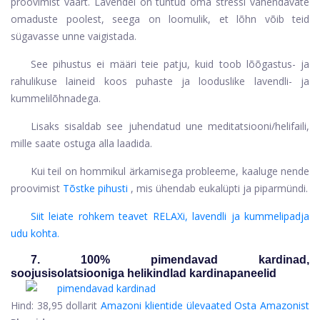
proovimist väärt. Lavendel on tuntud oma stressi vähendavate
omaduste poolest, seega on loomulik, et lõhn võib teid
sügavasse unne vaigistada.
See pihustus ei määri teie patju, kuid toob lõõgastus- ja
rahulikuse laineid koos puhaste ja looduslike lavendli- ja
kummelilõhnadega.
Lisaks sisaldab see juhendatud une meditatsiooni/helifaili,
mille saate ostuga alla laadida.
Kui teil on hommikul ärkamisega probleeme, kaaluge nende
proovimist
Tõstke pihusti
, mis ühendab eukalüpti ja piparmündi.
Siit leiate rohkem teavet RELAXi, lavendli ja kummelipadja
udu kohta.
7. 100% pimendavad kardinad,
soojusisolatsiooniga helikindlad kardinapaneelid
Hind:
38,95 dollarit
Amazoni klientide ülevaated
Osta Amazonist