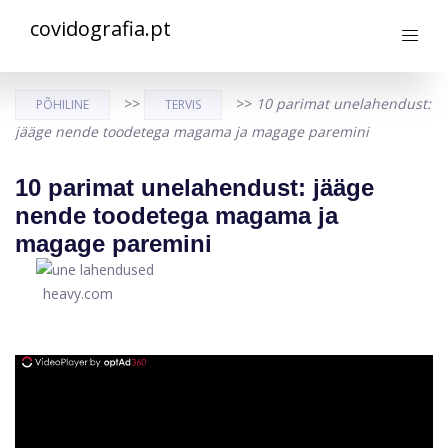
covidografia.pt
>>
>>
10 parimat unelahendust:
PÕHILINE
TERVIS
jääge nende toodetega magama ja magage paremini
10 parimat unelahendust: jääge
nende toodetega magama ja
magage paremini
heavy.com