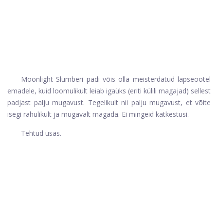
Moonlight Slumberi padi võis olla meisterdatud lapseootel
emadele, kuid loomulikult leiab igaüks (eriti külili magajad) sellest
padjast palju mugavust. Tegelikult nii palju mugavust, et võite
isegi rahulikult ja mugavalt magada. Ei mingeid katkestusi.
Tehtud usas.