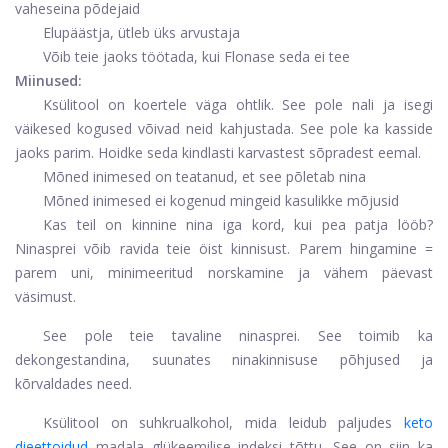
vaheseina põdejaid
Elupäästja, ütleb üks arvustaja
Võib teie jaoks töötada, kui Flonase seda ei tee
Miinused:
Ksülitool on koertele väga ohtlik. See pole nali ja isegi
väikesed kogused võivad neid kahjustada. See pole ka kasside
jaoks parim. Hoidke seda kindlasti karvastest sõpradest eemal.
Mõned inimesed on teatanud, et see põletab nina
Mõned inimesed ei kogenud mingeid kasulikke mõjusid
Kas teil on kinnine nina iga kord, kui pea patja lööb?
Ninasprei võib ravida teie öist kinnisust. Parem hingamine =
parem uni, minimeeritud norskamine ja vähem päevast
väsimust.
See pole teie tavaline ninasprei. See toimib ka
dekongestandina, suunates ninakinnisuse põhjused ja
kõrvaldades need.
Ksülitool on suhkrualkohol, mida leidub paljudes
keto
dieettoidud
madala glükeemilise indeksi tõttu. See on siin ka