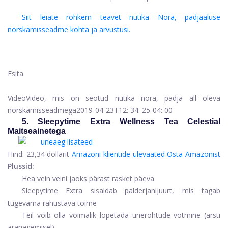
Siit leiate rohkem teavet nutika Nora, padjaaluse
norskamisseadme kohta ja arvustusi.
Esita
Video
Video, mis on seotud nutika nora, padja all oleva
norskamisseadmega
2019-04-23T12: 34: 25-04: 00
5. Sleepytime Extra Wellness Tea Celestial
Maitseainetega
Hind:
23,34 dollarit
Amazoni klientide ülevaated
Osta Amazonist
Plussid:
Hea vein veini jaoks pärast rasket päeva
Sleepytime Extra sisaldab palderjanijuurt, mis tagab
tugevama rahustava toime
Teil võib olla võimalik lõpetada unerohtude võtmine (arsti
äranägemisel)